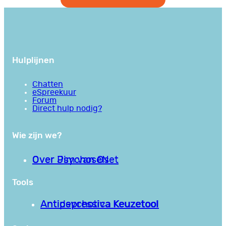
Hulplijnen
Chatten
eSpreekuur
Forum
Direct hulp nodig?
Wie zijn we?
Over PsychoseNet
Over Jim van Os
Tools
Antipsychotica Keuzetool
Antidepressiva Keuzetool