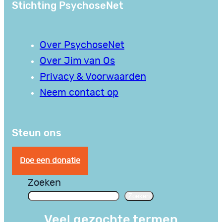
Stichting PsychoseNet
Over PsychoseNet
Over Jim van Os
Privacy & Voorwaarden
Neem contact op
Steun ons
Doe een donatie
Zoeken
Zoeken
Veel gezochte termen