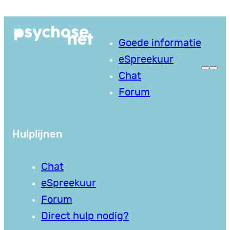
Ga
naar
Goede informatie
de
eSpreekuur
inhoud
Chat
Forum
Hulplijnen
Chat
eSpreekuur
Forum
Direct hulp nodig?