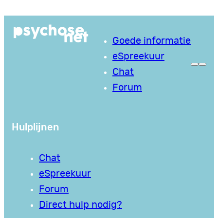
Ga
naar
Goede informatie
de
eSpreekuur
inhoud
Chat
Forum
Hulplijnen
Chat
eSpreekuur
Forum
Direct hulp nodig?