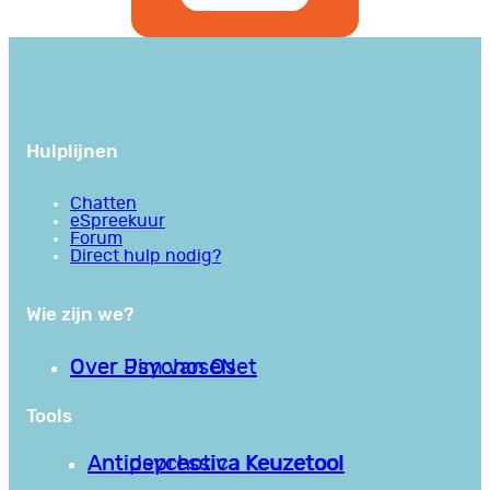
Hulplijnen
Chatten
eSpreekuur
Forum
Direct hulp nodig?
Wie zijn we?
Over PsychoseNet
Over Jim van Os
Tools
Antipsychotica Keuzetool
Antidepressiva Keuzetool