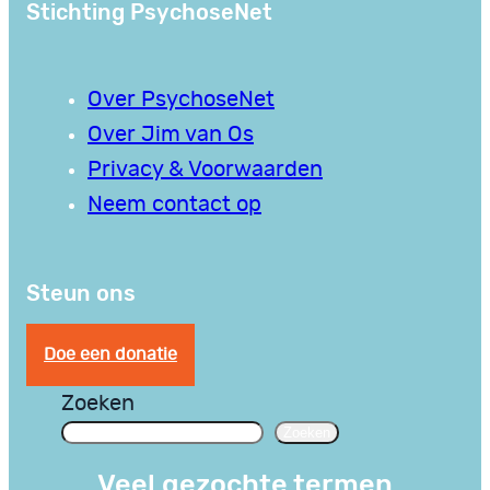
Stichting PsychoseNet
Over PsychoseNet
Over Jim van Os
Privacy & Voorwaarden
Neem contact op
Steun ons
Doe een donatie
Zoeken
Zoeken
Veel gezochte termen