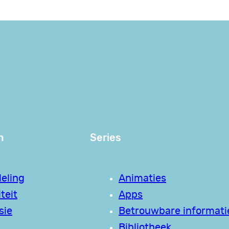
n
Series
eling
Animaties
teit
Apps
sie
Betrouwbare informati
Bibliotheek