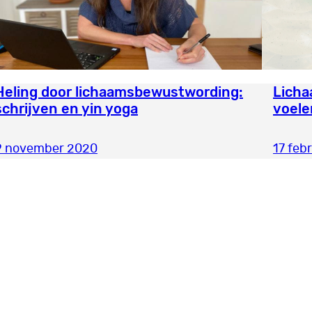
Heling door lichaamsbewustwording:
Licha
schrijven en yin yoga
voele
9 november 2020
17 feb