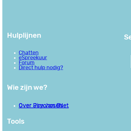
Hulplijnen
Se
Chatten
eSpreekuur
Forum
Direct hulp nodig?
Wie zijn we?
Over PsychoseNet
Over Jim van Os
Tools