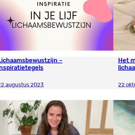
Lichaamsbewustzijn –
Het m
inspiratietegels
licha
22 augustus 2023
22 okt