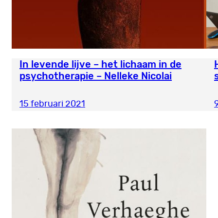
In levende lijve – het lichaam in de
psychotherapie – Nelleke Nicolai
15 februari 2021