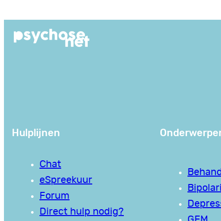
Ga
naar
de
inhoud
Hulplijnen
Onderwerpe
Chat
Behand
eSpreekuur
Bipolari
Forum
Depres
Direct hulp nodig?
GEM