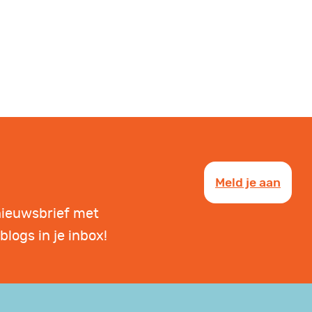
Meld je aan
nieuwsbrief met
blogs in je inbox!