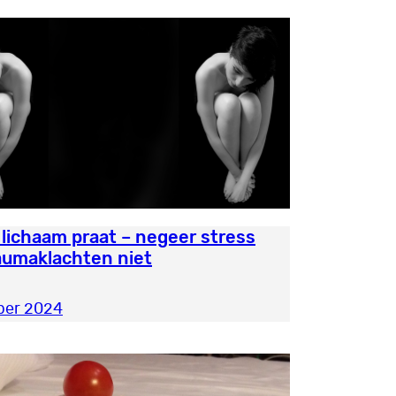
e lichaam praat – negeer stress
aumaklachten niet
ber 2024