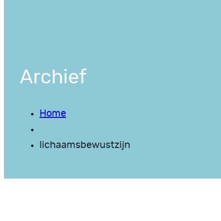
Archief
Home
lichaamsbewustzijn