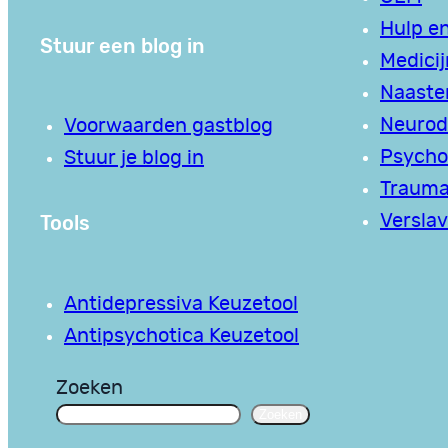
Hulp en
Stuur een blog in
Medici
Naaste
Neurodi
Voorwaarden gastblog
Psycho
Stuur je blog in
Traum
Tools
Verslav
Antidepressiva Keuzetool
Antipsychotica Keuzetool
Zoeken
Zoeken