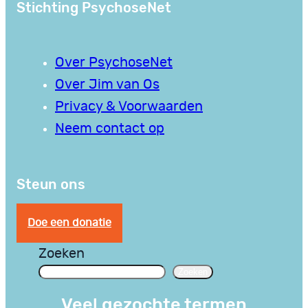
Stichting PsychoseNet
Over PsychoseNet
Over Jim van Os
Privacy & Voorwaarden
Neem contact op
Steun ons
Doe een donatie
Zoeken
Zoeken
Veel gezochte termen