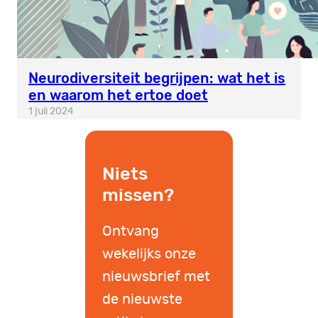
Neurodiversiteit begrijpen: wat het is
en waarom het ertoe doet
1 juli 2024
Niets
missen?
Ontvang
wekelijks onze
nieuwsbrief met
de nieuwste