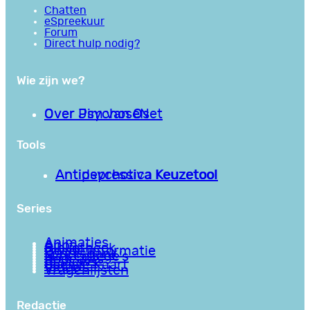
Chatten
eSpreekuur
Forum
Direct hulp nodig?
Wie zijn we?
Over PsychoseNet
Over Jim van Os
Tools
Antipsychotica Keuzetool
Antidepressiva Keuzetool
Series
Animaties
Apps
Bibliotheek
Goede informatie
Kennisbank
Mini college’s
Podcasts
Reviews
Sociale Kaart
Video’s
Vragenlijsten
Redactie