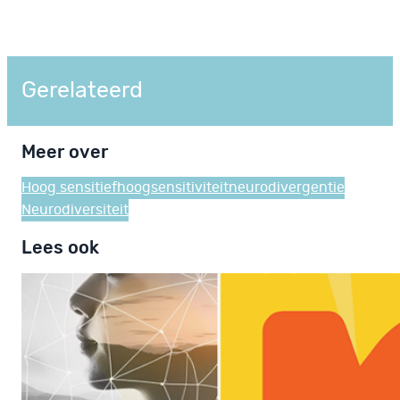
Gerelateerd
Meer over
Hoog sensitief
hoogsensitiviteit
neurodivergentie
Neurodiversiteit
Lees ook