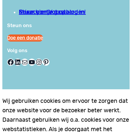
Privacy en Voorwaarden
Stuur hier je gastblog in!
Neem contact op
Steun ons
Doe een donatie
Volg ons
Facebook
LinkedIn
E-mail
YouTube
Instagram
Pinterest
Wij gebruiken cookies om ervoor te zorgen dat
onze website voor de bezoeker beter werkt.
Daarnaast gebruiken wij o.a. cookies voor onze
webstatistieken. Als je doorgaat met het