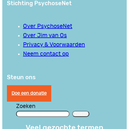
Stichting PsychoseNet
Over PsychoseNet
Over Jim van Os
Privacy & Voorwaarden
Neem contact op
Steun ons
Doe een donatie
Zoeken
Zoeken
Veel gezochte termen