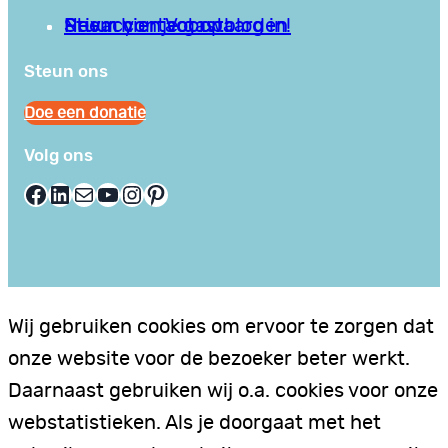
Privacy en Voorwaarden
Stuur hier je gastblog in!
Neem contact op
Steun ons
Doe een donatie
Volg ons
Facebook
LinkedIn
E-mail
YouTube
Instagram
Pinterest
Wij gebruiken cookies om ervoor te zorgen dat
onze website voor de bezoeker beter werkt.
Daarnaast gebruiken wij o.a. cookies voor onze
webstatistieken. Als je doorgaat met het