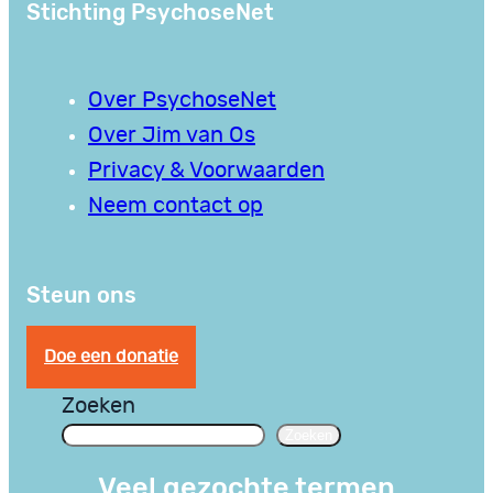
Stichting PsychoseNet
Over PsychoseNet
Over Jim van Os
Privacy & Voorwaarden
Neem contact op
Steun ons
Doe een donatie
Zoeken
Zoeken
Veel gezochte termen