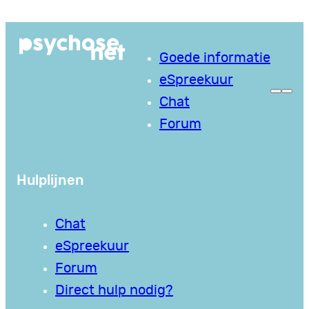
Ga
naar
Goede informatie
de
eSpreekuur
inhoud
Chat
Forum
Hulplijnen
Chat
eSpreekuur
Forum
Direct hulp nodig?