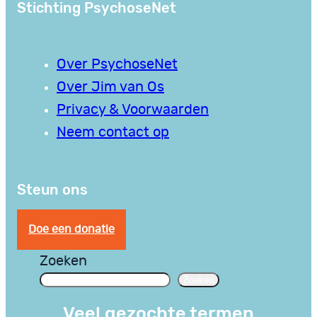
Stichting PsychoseNet
Over PsychoseNet
Over Jim van Os
Privacy & Voorwaarden
Neem contact op
Steun ons
Doe een donatie
Zoeken
Zoeken
Veel gezochte termen