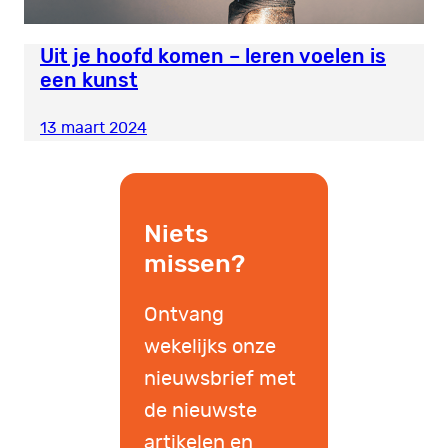
Uit je hoofd komen – leren voelen is
een kunst
13 maart 2024
Niets
missen?
Ontvang
wekelijks onze
nieuwsbrief met
de nieuwste
artikelen en