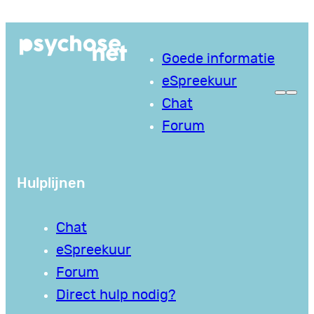
Ga
naar
Goede informatie
de
eSpreekuur
inhoud
Chat
Forum
Hulplijnen
Chat
eSpreekuur
Forum
Direct hulp nodig?