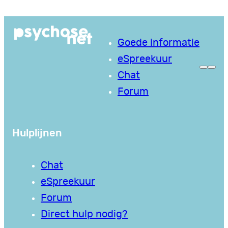
Ga
naar
Goede informatie
de
eSpreekuur
inhoud
Chat
Forum
Hulplijnen
Chat
eSpreekuur
Forum
Direct hulp nodig?