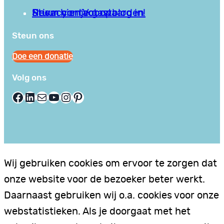
Privacy en Voorwaarden
Stuur hier je gastblog in!
Neem contact op
Steun ons
Doe een donatie
Volg ons
Facebook
LinkedIn
E-mail
YouTube
Instagram
Pinterest
Wij gebruiken cookies om ervoor te zorgen dat
onze website voor de bezoeker beter werkt.
Daarnaast gebruiken wij o.a. cookies voor onze
webstatistieken. Als je doorgaat met het