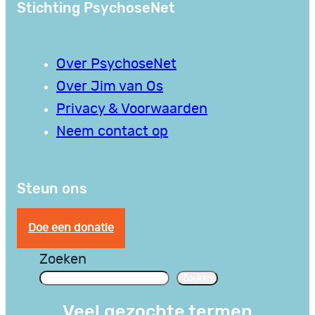
Stichting PsychoseNet
Over PsychoseNet
Over Jim van Os
Privacy & Voorwaarden
Neem contact op
Steun ons
Doe een donatie
Zoeken
Zoeken
Veel gezochte termen