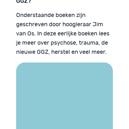
GGZ?
Onderstaande boeken zijn
geschreven door hoogleraar Jim
van Os. In deze eerlijke boeken lees
je meer over psychose, trauma, de
nieuwe GGZ, herstel en veel meer.
Trauma begrijpen
We zijn God niet
Psychose begrijpen
Neurodiversiteit
Neurodiversiteit
begrijpen
begrijpen