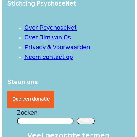
Stichting PsychoseNet
Over PsychoseNet
Over Jim van Os
Privacy & Voorwaarden
Neem contact op
Steun ons
Doe een donatie
Zoeken
Zoeken
Veel gezochte termen