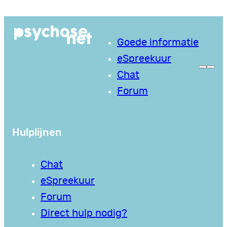
Ga
naar
Goede informatie
de
eSpreekuur
inhoud
Chat
Forum
Hulplijnen
Chat
eSpreekuur
Forum
Direct hulp nodig?