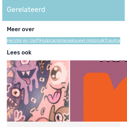
Gerelateerd
Meer over
Herstel en (zelf)Hulp
racisme
seksueel misbruik
Trauma
Lees ook