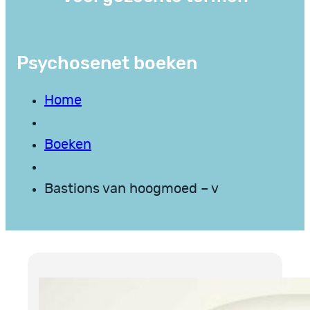
Psychosenet boeken
Home
Boeken
Bastions van hoogmoed – v