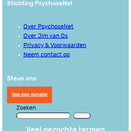
Stichting PsychoseNet
Over PsychoseNet
Over Jim van Os
Privacy & Voorwaarden
Neem contact op
Steun ons
Doe een donatie
Zoeken
Zoeken
Veel gezochte termen