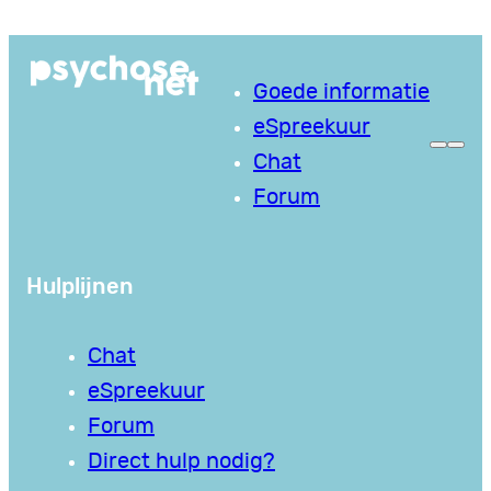
Ga
naar
Goede informatie
de
eSpreekuur
inhoud
Chat
Forum
Hulplijnen
Chat
eSpreekuur
Forum
Direct hulp nodig?