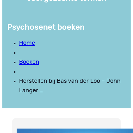
Psychosenet boeken
Home
Boeken
Herstellen bij Bas van der Loo – John
Langer …