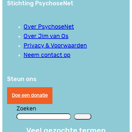
Stichting PsychoseNet
Over PsychoseNet
Over Jim van Os
Privacy & Voorwaarden
Neem contact op
Steun ons
Doe een donatie
Zoeken
Zoeken
Veel gezochte termen