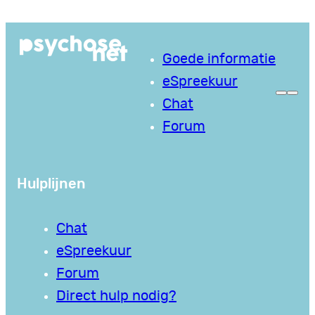
Ga
naar
Goede informatie
de
eSpreekuur
inhoud
Chat
Forum
Hulplijnen
Chat
eSpreekuur
Forum
Direct hulp nodig?