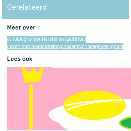
Gerelateerd
Meer over
autobiografieën
Herstel en (zelf)Hulp
Leven met medicatie
psychose
Psychosegevoeligheid
Lees ook