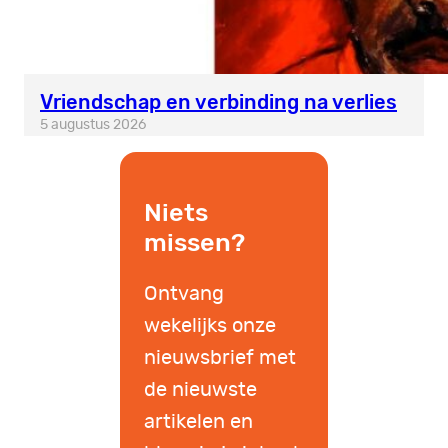
Vriendschap en verbinding na verlies
5 augustus 2026
Niets
missen?
Ontvang
wekelijks onze
nieuwsbrief met
de nieuwste
artikelen en