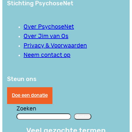
Stichting PsychoseNet
Over PsychoseNet
Over Jim van Os
Privacy & Voorwaarden
Neem contact op
Steun ons
Doe een donatie
Zoeken
Zoeken
Veel gezochte termen