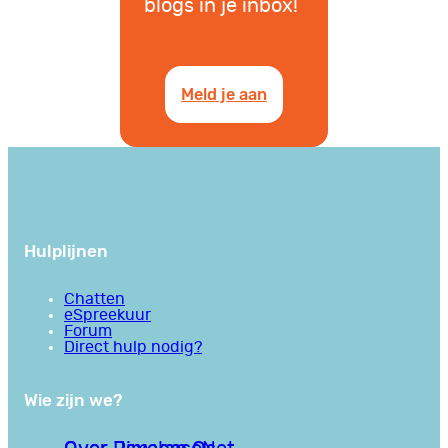
blogs in je inbox!
Meld je aan
Hulplijnen
Chatten
eSpreekuur
Forum
Direct hulp nodig?
Wie zijn we?