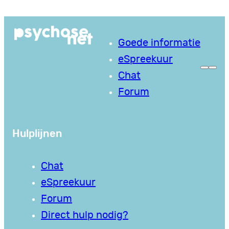
Ga
naar
Goede informatie
de
eSpreekuur
inhoud
Chat
Forum
Hulplijnen
Chat
eSpreekuur
Forum
Direct hulp nodig?