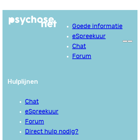
Ga
naar
Goede informatie
de
eSpreekuur
inhoud
Chat
Forum
Hulplijnen
Chat
eSpreekuur
Forum
Direct hulp nodig?