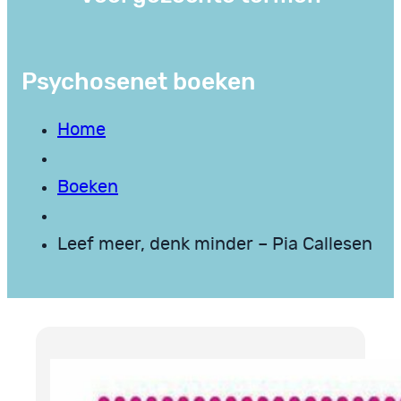
Psychosenet boeken
Home
Boeken
Leef meer, denk minder – Pia Callesen