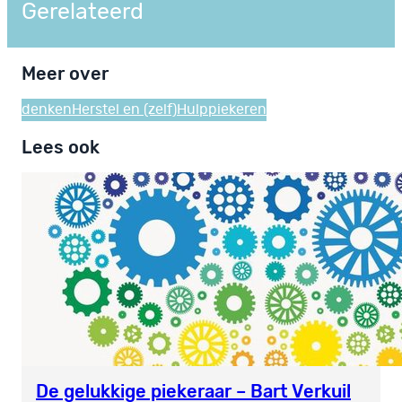
Gerelateerd
Meer over
denken
Herstel en (zelf)Hulp
piekeren
Lees ook
De gelukkige piekeraar – Bart Verkuil