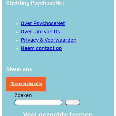
Stichting PsychoseNet
Over PsychoseNet
Over Jim van Os
Privacy & Voorwaarden
Neem contact op
Steun ons
Doe een donatie
Zoeken
Zoeken
Veel gezochte termen