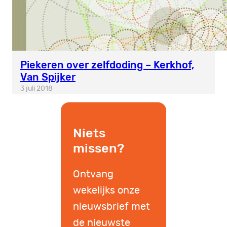
Piekeren over zelfdoding – Kerkhof,
Van Spijker
3 juli 2018
Niets
missen?
Ontvang
wekelijks onze
nieuwsbrief met
de nieuwste