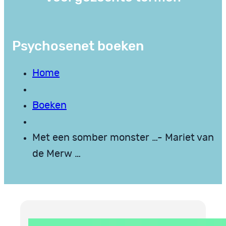
Psychosenet boeken
Home
Boeken
Met een somber monster …- Mariet van
de Merw …