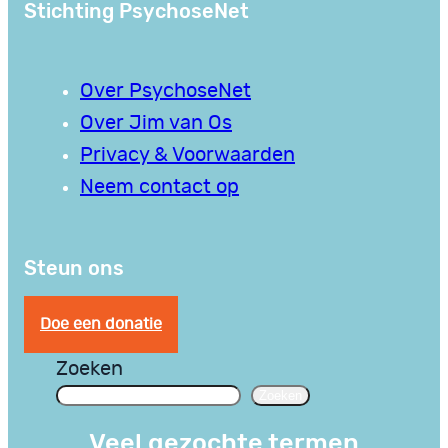
Stichting PsychoseNet
Over PsychoseNet
Over Jim van Os
Privacy & Voorwaarden
Neem contact op
Steun ons
Doe een donatie
Zoeken
Zoeken
Veel gezochte termen