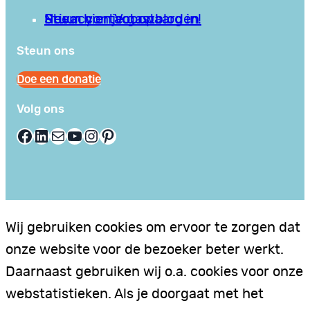
Privacy en Voorwaarden
Stuur hier je gastblog in!
Neem contact op
Steun ons
Doe een donatie
Volg ons
Facebook
LinkedIn
E-mail
YouTube
Instagram
Pinterest
Wij gebruiken cookies om ervoor te zorgen dat
onze website voor de bezoeker beter werkt.
Daarnaast gebruiken wij o.a. cookies voor onze
webstatistieken. Als je doorgaat met het