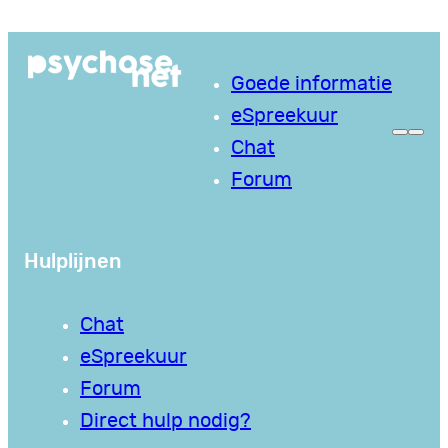
Ga
naar
Goede informatie
de
eSpreekuur
inhoud
Chat
Forum
Hulplijnen
Chat
eSpreekuur
Forum
Direct hulp nodig?