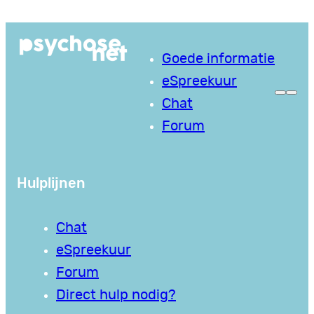
Ga
naar
Goede informatie
de
eSpreekuur
inhoud
Chat
Forum
Hulplijnen
Chat
eSpreekuur
Forum
Direct hulp nodig?