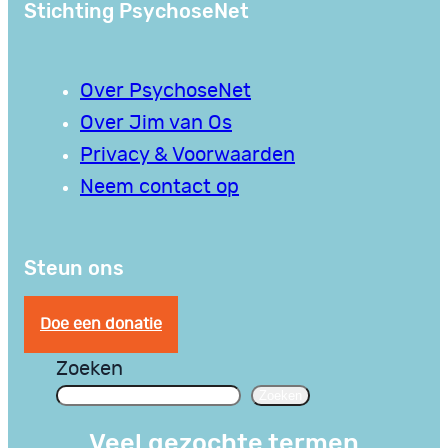
Stichting PsychoseNet
Over PsychoseNet
Over Jim van Os
Privacy & Voorwaarden
Neem contact op
Steun ons
Doe een donatie
Zoeken
Zoeken
Veel gezochte termen