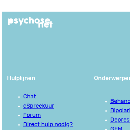
Ga
naar
de
inhoud
Hulplijnen
Onderwerpe
Chat
Behand
eSpreekuur
Bipolari
Forum
Depres
Direct hulp nodig?
GEM