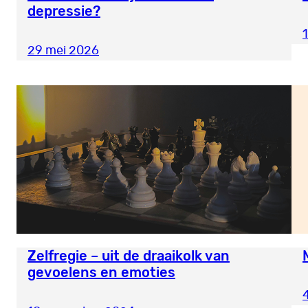
depressie?
29 mei 2026
Zelfregie – uit de draaikolk van
gevoelens en emoties