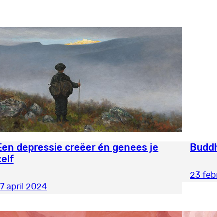
Een depressie creëer én genees je
Buddh
zelf
23 feb
17 april 2024