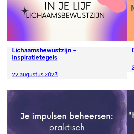
Lichaamsbewustzijn –
inspiratietegels
22 augustus 2023