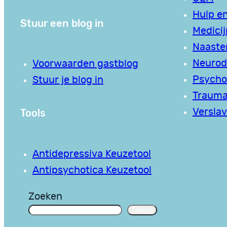
Hulp en
Stuur een blog in
Medici
Naaste
Neurodi
Voorwaarden gastblog
Psycho
Stuur je blog in
Traum
Tools
Verslav
Antidepressiva Keuzetool
Antipsychotica Keuzetool
Zoeken
Zoeken