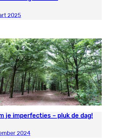
art 2025
 je imperfecties – pluk de dag!
tember 2024