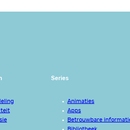
n
Series
eling
Animaties
teit
Apps
sie
Betrouwbare informati
Bibliotheek