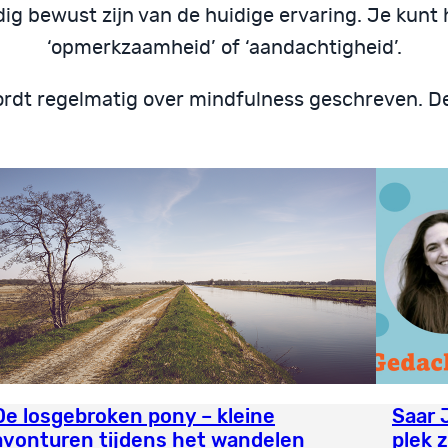
edig bewust zijn van de huidige ervaring. Je kunt
‘opmerkzaamheid’ of ‘aandachtigheid’.
dt regelmatig over mindfulness geschreven. Deze
De losgebroken pony – kleine
Saar 
avonturen tijdens het wandelen
plek 