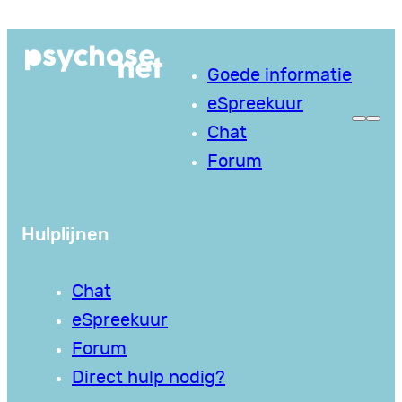
Ga
naar
Goede informatie
de
eSpreekuur
inhoud
Chat
Forum
Hulplijnen
Chat
eSpreekuur
Forum
Direct hulp nodig?