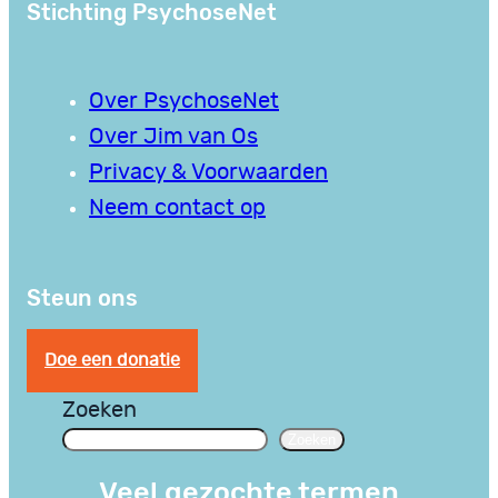
Stichting PsychoseNet
Over PsychoseNet
Over Jim van Os
Privacy & Voorwaarden
Neem contact op
Steun ons
Doe een donatie
Zoeken
Zoeken
Veel gezochte termen