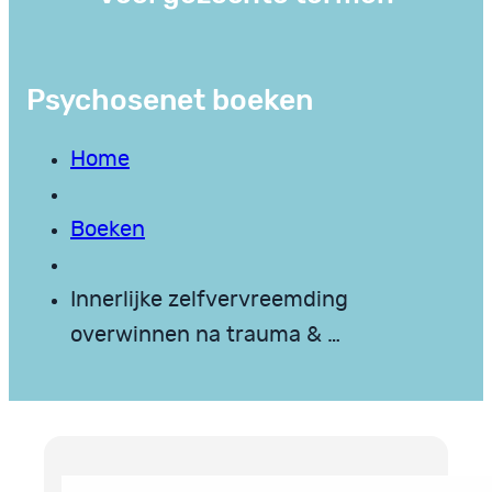
Psychosenet boeken
Home
Boeken
Innerlijke zelfvervreemding
overwinnen na trauma & …