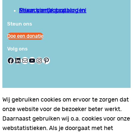
Privacy en Voorwaarden
Stuur hier je gastblog in!
Neem contact op
Steun ons
Doe een donatie
Volg ons
Facebook
LinkedIn
E-mail
YouTube
Instagram
Pinterest
Wij gebruiken cookies om ervoor te zorgen dat
onze website voor de bezoeker beter werkt.
Daarnaast gebruiken wij o.a. cookies voor onze
webstatistieken. Als je doorgaat met het