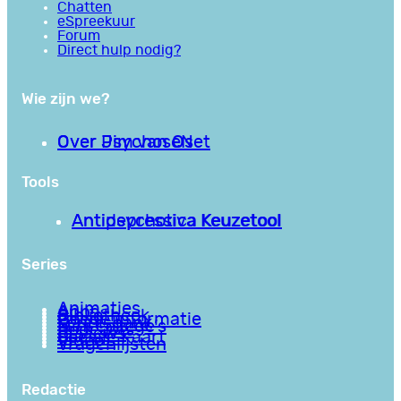
Chatten
eSpreekuur
Forum
Direct hulp nodig?
Wie zijn we?
Over PsychoseNet
Over Jim van Os
Tools
Antipsychotica Keuzetool
Antidepressiva Keuzetool
Series
Animaties
Apps
Bibliotheek
Goede informatie
Kennisbank
Mini college’s
Podcasts
Reviews
Sociale Kaart
Video’s
Vragenlijsten
Redactie