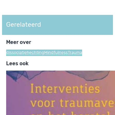
Gerelateerd
Meer over
dissociatie
hechting
Mindfulness
Trauma
Lees ook