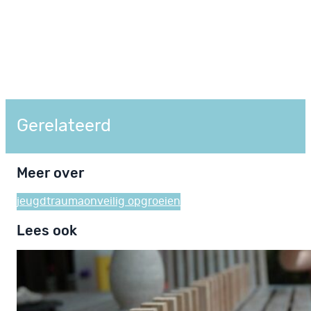
Gerelateerd
Meer over
jeugdtrauma
onveilig opgroeien
Lees ook