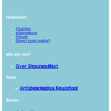
Hulplijnen
Chatten
eSpreekuur
Forum
Direct hulp nodig?
Wie zijn we?
Over PsychoseNet
Over Jim van Os
Tools
Antipsychotica Keuzetool
Antidepressiva Keuzetool
Series