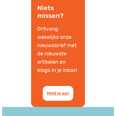
Niets
missen?
Ontvang
wekelijks onze
nieuwsbrief met
de nieuwste
artikelen en
blogs in je inbox!
Meld je aan