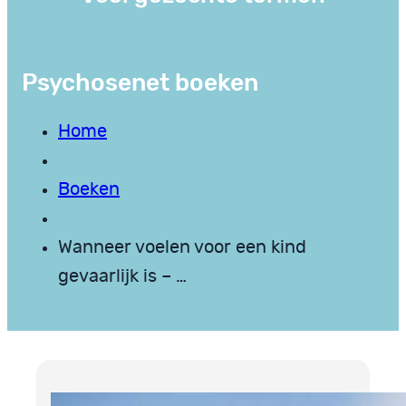
Psychosenet boeken
Home
Boeken
Wanneer voelen voor een kind
gevaarlijk is – …