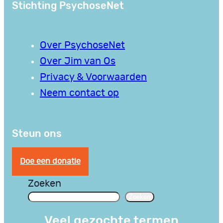
Stichting PsychoseNet
Over PsychoseNet
Over Jim van Os
Privacy & Voorwaarden
Neem contact op
Steun ons
Doe een donatie
Zoeken
Zoeken
Veel gezochte termen