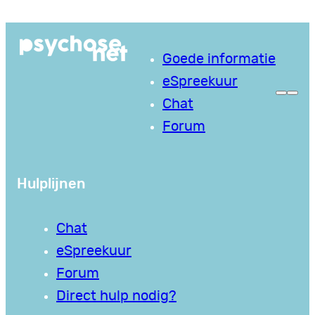
Ga
naar
Goede informatie
de
eSpreekuur
inhoud
Chat
Forum
Hulplijnen
Chat
eSpreekuur
Forum
Direct hulp nodig?