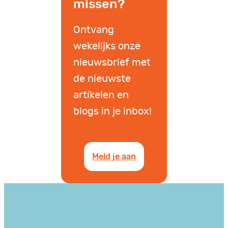
missen?
Ontvang
wekelijks onze
nieuwsbrief met
de nieuwste
artikelen en
blogs in je inbox!
Meld je aan