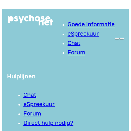
Ga
naar
Goede informatie
de
eSpreekuur
inhoud
Chat
Forum
Hulplijnen
Chat
eSpreekuur
Forum
Direct hulp nodig?