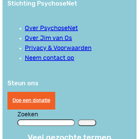
Stichting PsychoseNet
Over PsychoseNet
Over Jim van Os
Privacy & Voorwaarden
Neem contact op
Steun ons
Doe een donatie
Zoeken
Zoeken
Veel gezochte termen