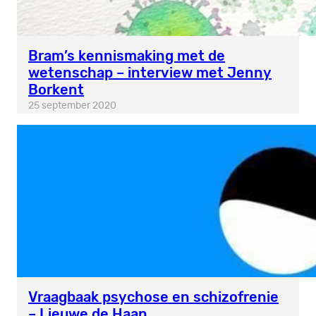
Bram’s kennismaking met de
wetenschap – interview met Jenny
Borkent
25 september 2020
Vraagbaak psychose en schizofrenie
– Lieuwe de Haan