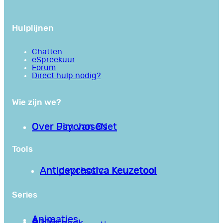
Hulplijnen
Chatten
eSpreekuur
Forum
Direct hulp nodig?
Wie zijn we?
Over PsychoseNet
Over Jim van Os
Tools
Antipsychotica Keuzetool
Antidepressiva Keuzetool
Series
Animaties
Apps