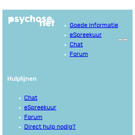
Ga
naar
Goede informatie
de
eSpreekuur
inhoud
Chat
Forum
Hulplijnen
Chat
eSpreekuur
Forum
Direct hulp nodig?