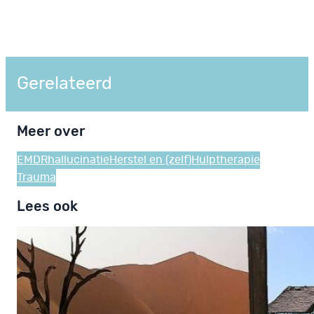
Gerelateerd
Meer over
EMDR
hallucinatie
Herstel en (zelf)Hulp
therapie
Trauma
Lees ook