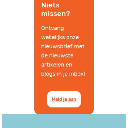
Niets
missen?
Ontvang
wekelijks onze
nieuwsbrief met
de nieuwste
artikelen en
blogs in je inbox!
Meld je aan