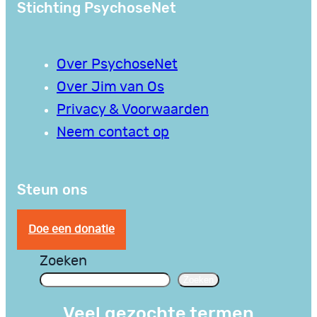
Stichting PsychoseNet
Over PsychoseNet
Over Jim van Os
Privacy & Voorwaarden
Neem contact op
Steun ons
Doe een donatie
Zoeken
Zoeken
Veel gezochte termen