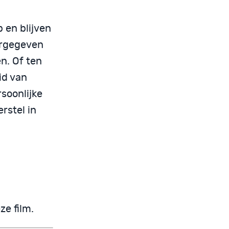
 en blijven
orgegeven
n. Of ten
id van
rsoonlijke
rstel in
ze film.