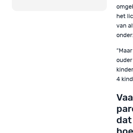
omgek
het l
van a
onder
“Maar
ouder 
kinder
4 kind
Vaa
par
dat
hoe