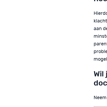
Hierdo
klach
aan de
minst
parent
probl
mogeli
Wil
doc
Neem 