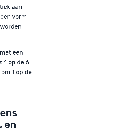
tiek aan
, een vorm
n worden
 met een
s 1 op de 6
s om 1 op de
eens
, en