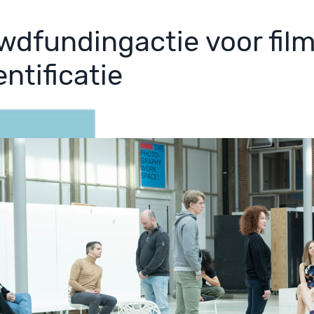
wdfundingactie voor film
ntificatie
 2021