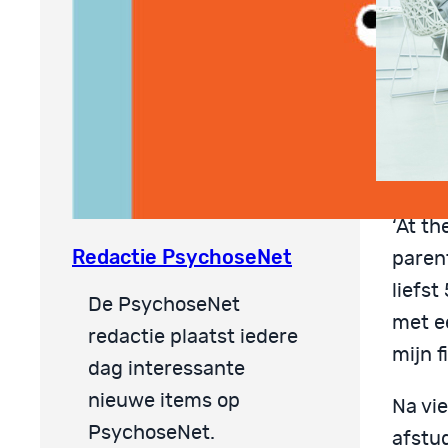
‘At t
Redactie PsychoseNet
parent
liefs
De PsychoseNet
met ee
redactie plaatst iedere
mijn f
dag interessante
nieuwe items op
Na vi
PsychoseNet.
afstu