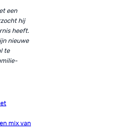
et een
zocht hij
rnis heeft.
zijn nieuwe
l te
milie-
met
een mix van