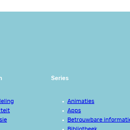
n
Series
eling
Animaties
teit
Apps
sie
Betrouwbare informati
Bibliotheek