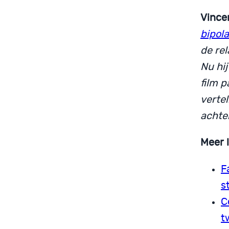
Vince
bipola
de rel
Nu hij
film p
verte
achte
Meer 
F
s
C
t