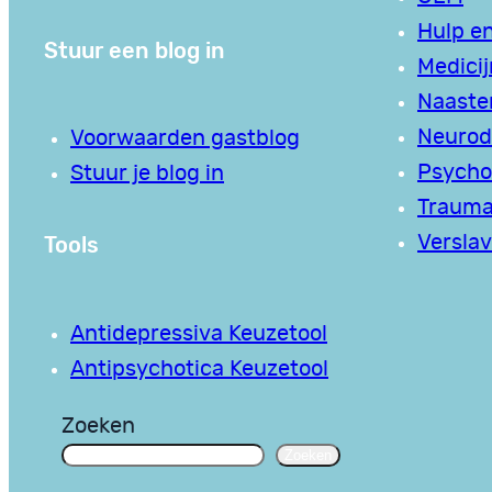
Hulp en
Stuur een blog in
Medici
Naaste
Neurodi
Voorwaarden gastblog
Psycho
Stuur je blog in
Traum
Tools
Verslav
Antidepressiva Keuzetool
Antipsychotica Keuzetool
Zoeken
Zoeken