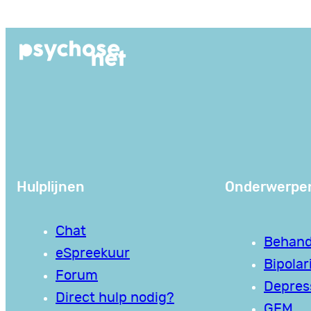
Ga
naar
de
inhoud
Hulplijnen
Onderwerpe
Chat
Behand
eSpreekuur
Bipolari
Forum
Depres
Direct hulp nodig?
GEM