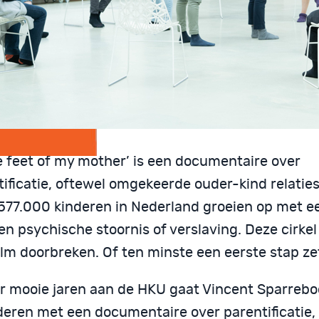
he feet of my mother’ is een documentaire over
ificatie, oftewel omgekeerde ouder-kind relaties
t 577.000 kinderen in Nederland groeien op met e
n psychische stoornis of verslaving. Deze cirkel 
ilm doorbreken. Of ten minste een eerste stap ze
er mooie jaren aan de HKU gaat Vincent Sparreb
deren met een documentaire over parentificatie,