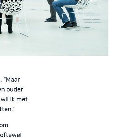
. “Maar
en ouder
wil ik met
tten.”
oom
 oftewel