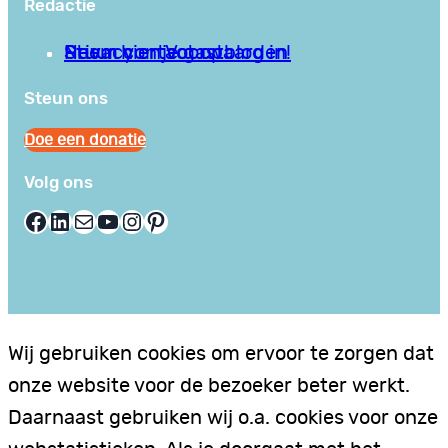
Redactie
Privacy en Voorwaarden
Stuur hier je gastblog in!
Neem contact op
Steun ons
Doe een donatie
Volg ons
Facebook
LinkedIn
E-mail
YouTube
Instagram
Pinterest
Wij gebruiken cookies om ervoor te zorgen dat
onze website voor de bezoeker beter werkt.
Daarnaast gebruiken wij o.a. cookies voor onze