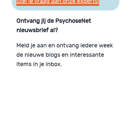
Stel je vraag aan onze experts!
Ontvang jij de PsychoseNet
nieuwsbrief al?
Meld je aan en ontvang iedere week
de nieuwe blogs en interessante
items in je inbox.
Blijf op de hoogte
Iedere week nieuws in je inbox
Mis geen bijdragen!