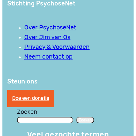
Stichting PsychoseNet
Over PsychoseNet
Over Jim van Os
Privacy & Voorwaarden
Neem contact op
Steun ons
Doe een donatie
Zoeken
Zoeken
Veel gezochte termen