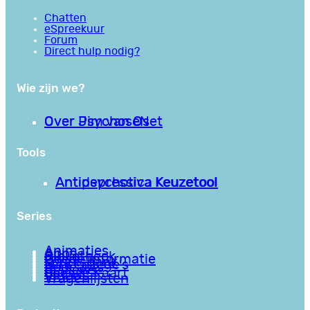
Chatten
eSpreekuur
Forum
Direct hulp nodig?
Wie zijn we?
Over PsychoseNet
Over Jim van Os
Tools
Antipsychotica Keuzetool
Antidepressiva Keuzetool
Series
Animaties
Apps
Bibliotheek
Goede informatie
Kennisbank
Mini college’s
Podcasts
Reviews
Sociale Kaart
Video’s
Vragenlijsten