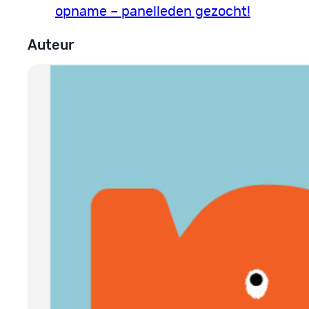
opname – panelleden gezocht!
Auteur