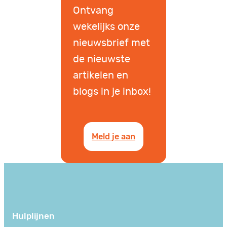
Ontvang
wekelijks onze
nieuwsbrief met
de nieuwste
artikelen en
blogs in je inbox!
Meld je aan
Hulplijnen