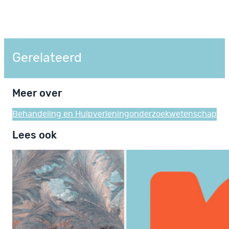
Gerelateerd
Meer over
Behandeling en Hulpverlening
onderzoek
wetenschap
Lees ook