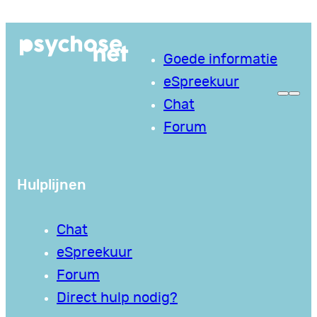
Ga
naar
Goede informatie
de
eSpreekuur
inhoud
Chat
Forum
Hulplijnen
Chat
eSpreekuur
Forum
Direct hulp nodig?