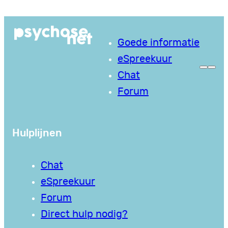
Ga
naar
Goede informatie
de
eSpreekuur
inhoud
Chat
Forum
Hulplijnen
Chat
eSpreekuur
Forum
Direct hulp nodig?