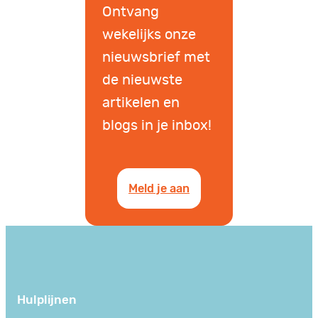
Ontvang
wekelijks onze
nieuwsbrief met
de nieuwste
artikelen en
blogs in je inbox!
Meld je aan
Hulplijnen