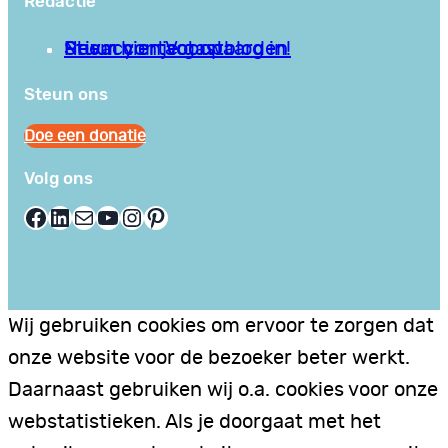
Redactie
Privacy en Voorwaarden
Stuur hier je gastblog in!
Neem contact op
Steun ons
Doe een donatie
Volg ons
Facebook
LinkedIn
E-mail
YouTube
Instagram
Pinterest
Wij gebruiken cookies om ervoor te zorgen dat
onze website voor de bezoeker beter werkt.
Daarnaast gebruiken wij o.a. cookies voor onze
webstatistieken. Als je doorgaat met het