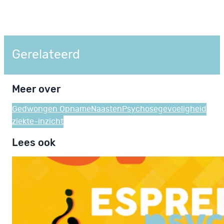
Gerelateerd
Meer over
Gedwongen Opname
Naasten
Psychosegevoeligheid
ziekte-inzicht
Lees ook