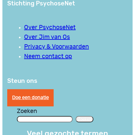
Stichting PsychoseNet
Over PsychoseNet
Over Jim van Os
Privacy & Voorwaarden
Neem contact op
Steun ons
Doe een donatie
Zoeken
Zoeken
Veel gezochte termen