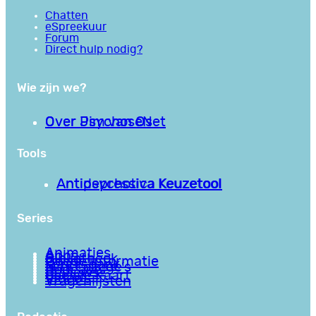
Chatten
eSpreekuur
Forum
Direct hulp nodig?
Wie zijn we?
Over PsychoseNet
Over Jim van Os
Tools
Antipsychotica Keuzetool
Antidepressiva Keuzetool
Series
Animaties
Apps
Bibliotheek
Goede informatie
Kennisbank
Mini college’s
Podcasts
Reviews
Sociale Kaart
Video’s
Vragenlijsten