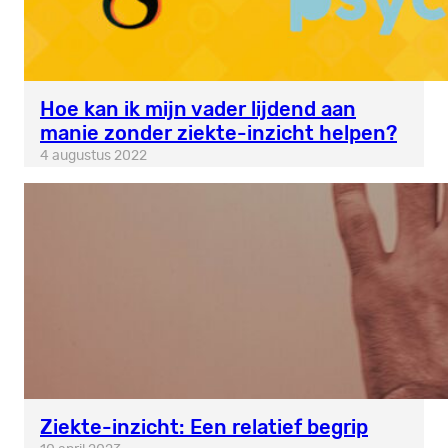
Hoe kan ik mijn vader lijdend aan
manie zonder ziekte-inzicht helpen?
4 augustus 2022
Ziekte-inzicht: Een relatief begrip