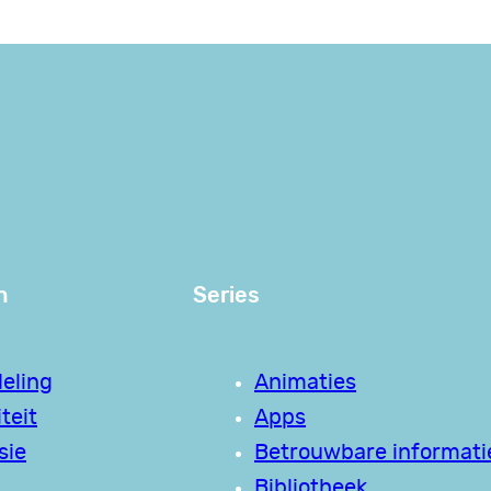
n
Series
eling
Animaties
teit
Apps
sie
Betrouwbare informati
Bibliotheek