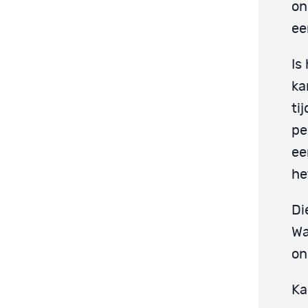
on
ee
Is
ka
ti
pe
ee
he
Di
Wa
on
Ka