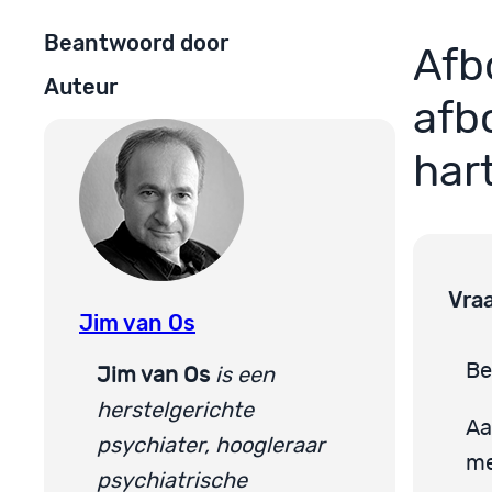
Beantwoord door
Afb
Auteur
afb
har
Vra
Jim van Os
Be
Jim van Os
is een
herstelgerichte
Aa
psychiater, hoogleraar
me
psychiatrische