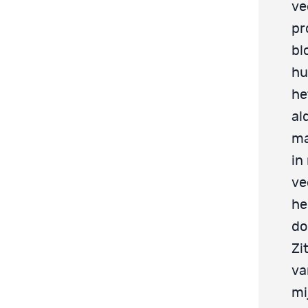
ve
pr
bl
hu
he
al
ma
in
ve
he
do
Zi
va
mi