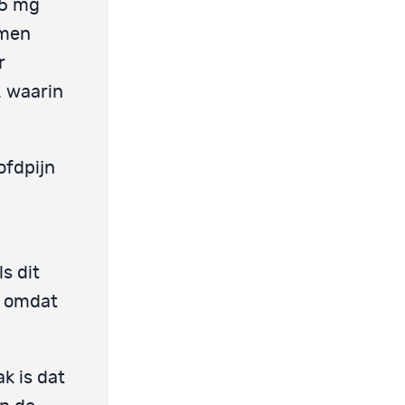
25 mg
emen
r
, waarin
ofdpijn
s dit
m omdat
k is dat