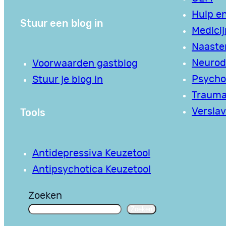
Hulp en
Stuur een blog in
Medici
Naaste
Neurodi
Voorwaarden gastblog
Psycho
Stuur je blog in
Traum
Tools
Verslav
Antidepressiva Keuzetool
Antipsychotica Keuzetool
Zoeken
Zoeken