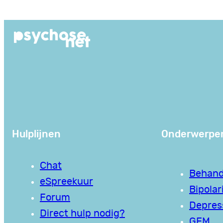
Ga
naar
de
inhoud
Hulplijnen
Onderwerpe
Chat
Behand
eSpreekuur
Bipolari
Forum
Depres
Direct hulp nodig?
GEM