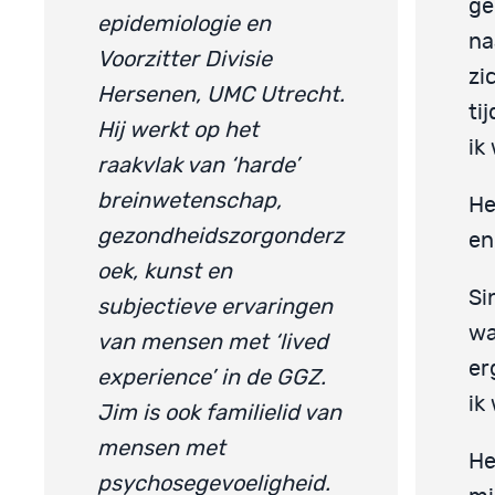
ge
epidemiologie en
na
Voorzitter Divisie
zi
Hersenen, UMC Utrecht.
ti
Hij werkt op het
ik
raakvlak van ‘harde’
breinwetenschap,
He
gezondheidszorgonderz
en
oek, kunst en
Si
subjectieve ervaringen
wa
van mensen met ‘lived
er
experience’ in de GGZ.
ik
Jim is ook familielid van
mensen met
He
psychosegevoeligheid.