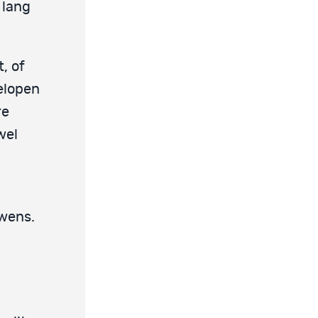
 lang
, of
elopen
re
wel
 wens.