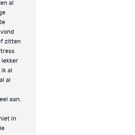
ken al
ge
De
 vond
f zitten
stress
 lekker
ik al
al al
eel aan.
niet in
ie