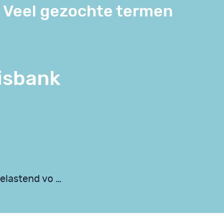
Veel gezochte termen
isbank
elastend vo …