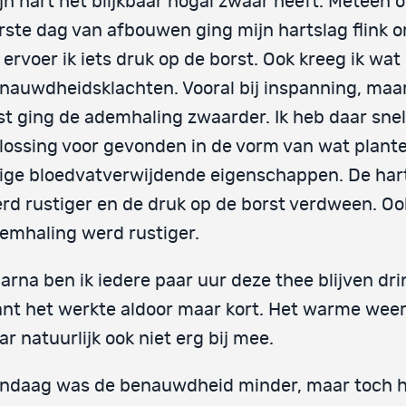
jn hart het blijkbaar nogal zwaar heeft. Meteen 
rste dag van afbouwen ging mijn hartslag flink
 ervoer ik iets druk op de borst. Ook kreeg ik wat
nauwdheidsklachten. Vooral bij inspanning, maar
st ging de ademhaling zwaarder. Ik heb daar sne
lossing voor gevonden in de vorm van wat plant
ige bloedvatverwijdende eigenschappen. De har
rd rustiger en de druk op de borst verdween. Oo
emhaling werd rustiger.
arna ben ik iedere paar uur deze thee blijven dri
nt het werkte aldoor maar kort. Het warme wee
ar natuurlijk ook niet erg bij mee.
ndaag was de benauwdheid minder, maar toch h