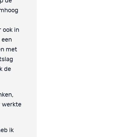
op de
 omhoog
 ook in
l een
en met
tslag
k de
nken,
r werkte
eb ik