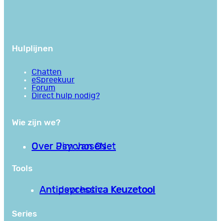
Hulplijnen
Chatten
eSpreekuur
Forum
Direct hulp nodig?
Wie zijn we?
Over PsychoseNet
Over Jim van Os
Tools
Antipsychotica Keuzetool
Antidepressiva Keuzetool
Series