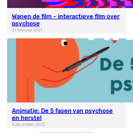
Wanen de film – interactieve film over
psychose
27 februari 2021
Animatie: De 5 fasen van psychose
en herstel
9 december 2022