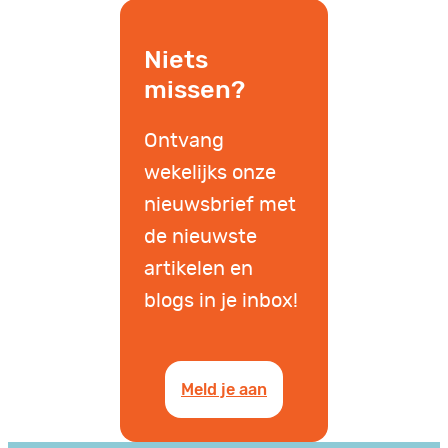
Niets
missen?
Ontvang
wekelijks onze
nieuwsbrief met
de nieuwste
artikelen en
blogs in je inbox!
Meld je aan