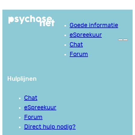
Ga
naar
Goede informatie
de
eSpreekuur
inhoud
Chat
Forum
Hulplijnen
Chat
eSpreekuur
Forum
Direct hulp nodig?