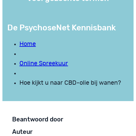
De PsychoseNet Kennisbank
Home
Online Spreekuur
Hoe kijkt u naar CBD-olie bij wanen?
Beantwoord door
Auteur