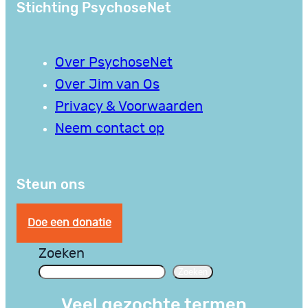
Stichting PsychoseNet
Over PsychoseNet
Over Jim van Os
Privacy & Voorwaarden
Neem contact op
Steun ons
Doe een donatie
Zoeken
Zoeken
Veel gezochte termen