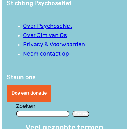
Stichting PsychoseNet
Over PsychoseNet
Over Jim van Os
Privacy & Voorwaarden
Neem contact op
Steun ons
Doe een donatie
Zoeken
Zoeken
Veel gezochte termen