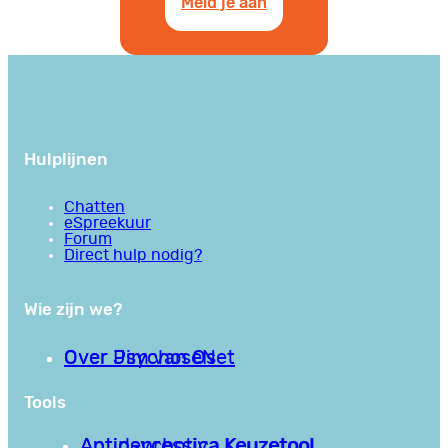
Meld je aan
Hulplijnen
Chatten
eSpreekuur
Forum
Direct hulp nodig?
Wie zijn we?
Over PsychoseNet
Over Jim van Os
Tools
Antipsychotica Keuzetool
Antidepressiva Keuzetool