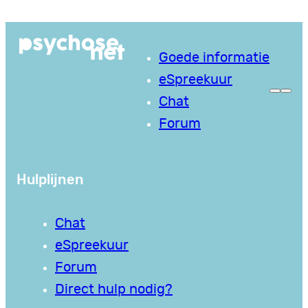
Ga
naar
Goede informatie
de
eSpreekuur
inhoud
Chat
Forum
Hulplijnen
Chat
eSpreekuur
Forum
Direct hulp nodig?