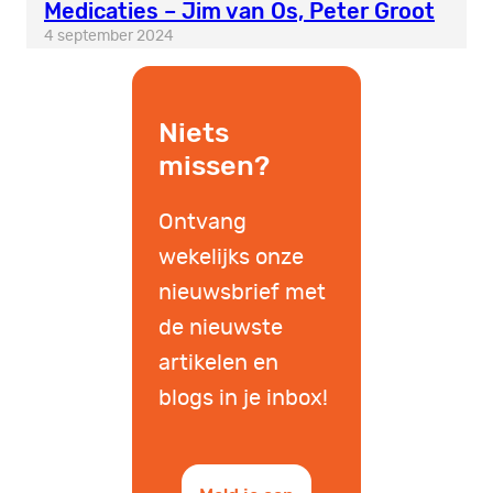
Medicaties – Jim van Os, Peter Groot
4 september 2024
Niets
missen?
Ontvang
wekelijks onze
nieuwsbrief met
de nieuwste
artikelen en
blogs in je inbox!