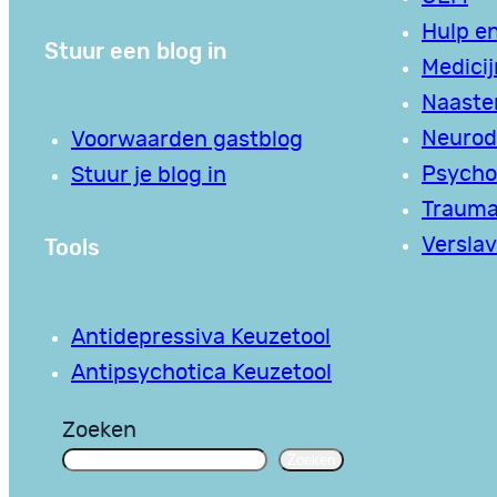
Hulp en
Stuur een blog in
Medici
Naaste
Neurodi
Voorwaarden gastblog
Psycho
Stuur je blog in
Traum
Tools
Verslav
Antidepressiva Keuzetool
Antipsychotica Keuzetool
Zoeken
Zoeken