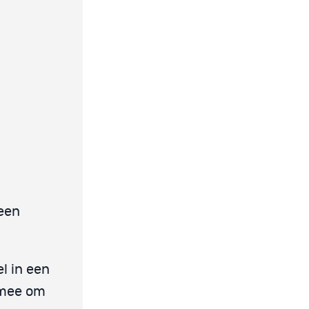
een
l in een
 mee om