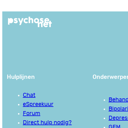
Ga
naar
de
inhoud
Hulplijnen
Onderwerpe
Chat
Behand
eSpreekuur
Bipolari
Forum
Depres
Direct hulp nodig?
GEM