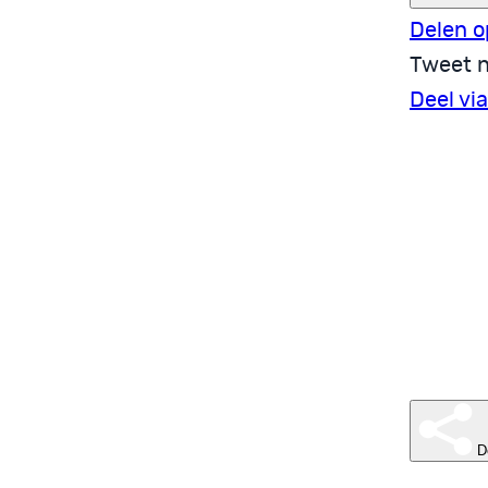
Delen o
Tweet n
Deel vi
D