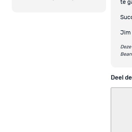
te g
Suc
Jim
Deze 
Bean
Deel de