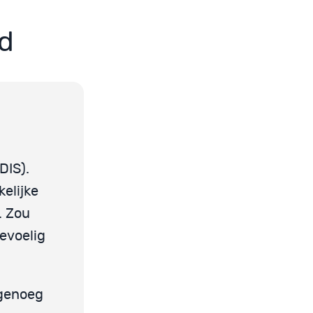
d
DIS).
kelijke
. Zou
evoelig
 genoeg