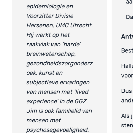
aa
epidemiologie en
Voorzitter Divisie
Da
Hersenen, UMC Utrecht.
Hij werkt op het
Ant
raakvlak van ‘harde’
Best
breinwetenschap,
gezondheidszorgonderz
Hall
oek, kunst en
voor
subjectieve ervaringen
Dus 
van mensen met ‘lived
ande
experience’ in de GGZ.
Jim is ook familielid van
Als 
mensen met
ste
psychosegevoeligheid.