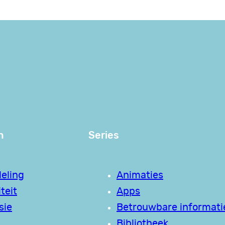
n
Series
eling
Animaties
teit
Apps
sie
Betrouwbare informati
Bibliotheek