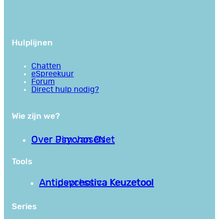
Hulplijnen
Chatten
eSpreekuur
Forum
Direct hulp nodig?
Wie zijn we?
Over PsychoseNet
Over Jim van Os
Tools
Antipsychotica Keuzetool
Antidepressiva Keuzetool
Series