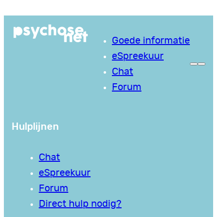
Ga
naar
Goede informatie
de
eSpreekuur
inhoud
Chat
Forum
Hulplijnen
Chat
eSpreekuur
Forum
Direct hulp nodig?