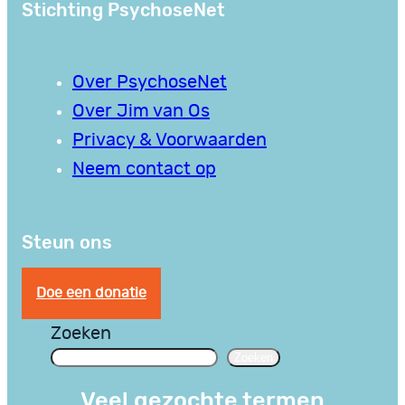
Stichting PsychoseNet
Over PsychoseNet
Over Jim van Os
Privacy & Voorwaarden
Neem contact op
Steun ons
Doe een donatie
Zoeken
Zoeken
Veel gezochte termen