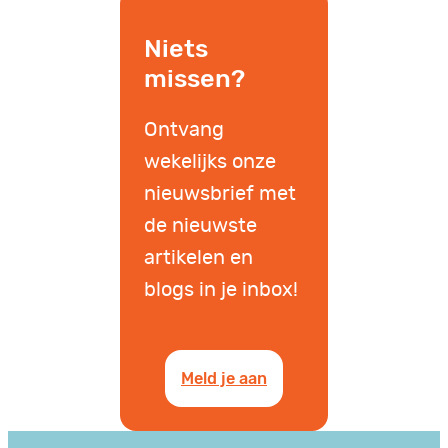
Niets
missen?
Ontvang
wekelijks onze
nieuwsbrief met
de nieuwste
artikelen en
blogs in je inbox!
Meld je aan