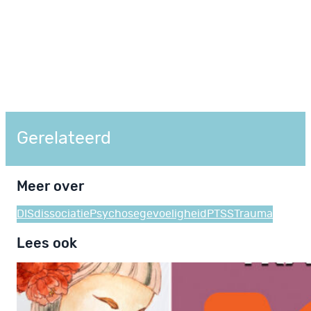
Gerelateerd
Meer over
DIS
dissociatie
Psychosegevoeligheid
PTSS
Trauma
Lees ook