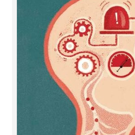
Dit
won
her
beï
Met t
wetens
van de
geeft
breng
Exerci
en tra