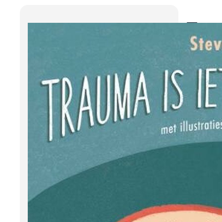
Tra
Hai
Wat i
werke
iets w
wat er
Als je
gebrui
overw