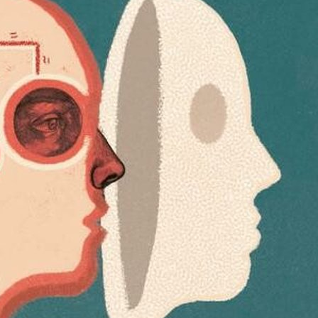
 unieke stripboek legt het
derlijke van trauma uit, hoe 
senen verwart en het lichaa
nvloedt
ekeningen, metaforen over katten en muizen en b
chappelijke informatie beschrijft de verteller wa
 fysiologie van het lichaam bij het herstel van t
 technieken om veranderingen op fysiek niveau t
en, met inbegrip van TRE®-technieken (Trauma 
ses) om je lijf te helpen diepe patronen van spi
uma los te laten.