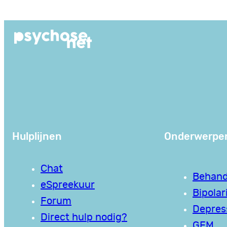
Ga
naar
de
inhoud
Hulplijnen
Onderwerpe
Chat
Behand
eSpreekuur
Bipolari
Forum
Depres
Direct hulp nodig?
GEM