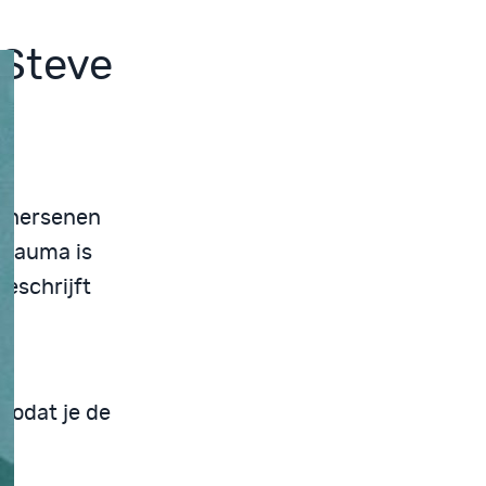
 Steve
e hersenen
Trauma is
eschrijft
 zodat je de