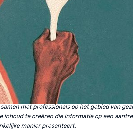
 Haines
werkt al ruim 25 jaar als lichaamsgerich
eerd op inzichten in de wetenschap van pijn en
hij zijn therapeutische benadering doorontwikkeld
delingen maakt hij gebruik van beweging,
soverdracht, belichaamd bewustzijn en slow to
n te helpen vrijer te bewegen en meer aanwezig 
 woont en werkt in Londen en Genève.
e Standing
is als illustrator en ontwerper gespeci
etenschappen. Het is haar passie om de commu
n het begrip van welzijn te verbeteren door illust
 samen met professionals op het gebied van ge
e inhoud te creëren die informatie op een aantre
nkelijke manier presenteert.