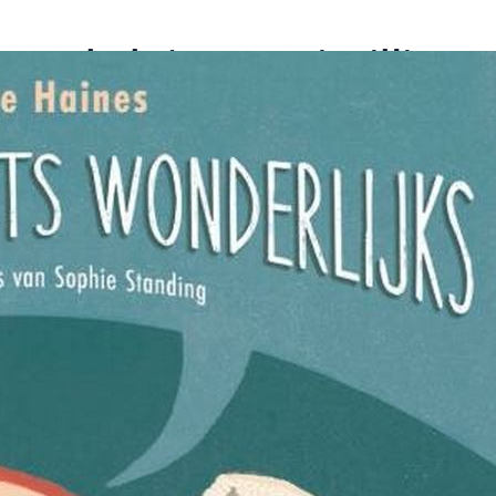
uma is iets wonderlijks –
nes, Sophie Standing
s trauma? Hoe verandert het de manier waarop j
n? En hoe kun je het te boven komen? Het boek 
onderlijks van Steve Haines en Sophie Standing b
 gebeurt in je hoofd.
 iets traumatisch overkomt, schakelt je lichaam
kelijke processen gedeeltelijk uit. Je dissocieert
eldigende gevoelens niet hoeft te ervaren.