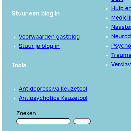
Hulp en
Stuur een blog in
Medici
Naaste
Neurodi
Voorwaarden gastblog
Psycho
Stuur je blog in
Traum
Tools
Verslav
Antidepressiva Keuzetool
Antipsychotica Keuzetool
Zoeken
Zoeken