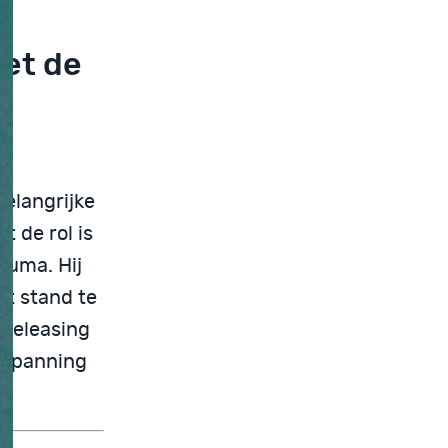
het de
m
elangrijke
t de rol is
rauma. Hij
ot stand te
Releasing
erspanning