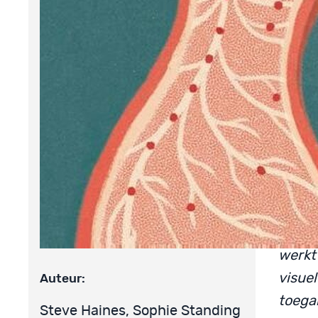
Steve
Gebas
heeft 
behan
kenni
mense
Steve
Sophi
mensw
over e
werkt
visuel
Auteur:
toega
Steve Haines, Sophie Standing