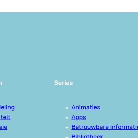
n
Series
eling
Animaties
teit
Apps
sie
Betrouwbare informati
Bibliotheek