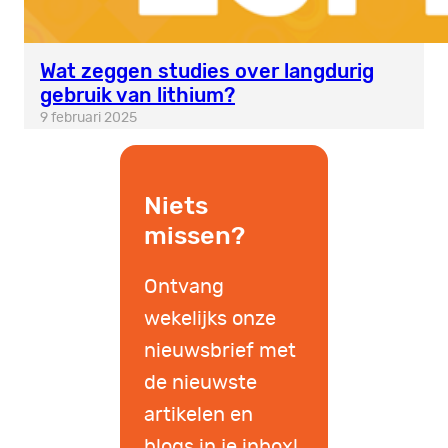
Wat zeggen studies over langdurig
gebruik van lithium?
9 februari 2025
Niets
missen?
Ontvang
wekelijks onze
nieuwsbrief met
de nieuwste
artikelen en
blogs in je inbox!