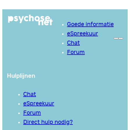
Ga
naar
Goede informatie
de
eSpreekuur
inhoud
Chat
Forum
Hulplijnen
Chat
eSpreekuur
Forum
Direct hulp nodig?