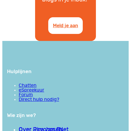
Meld je aan
Hulplijnen
Chatten
eSpreekuur
Forum
Direct hulp nodig?
Wie zijn we?
Over PsychoseNet
Over Jim van Os