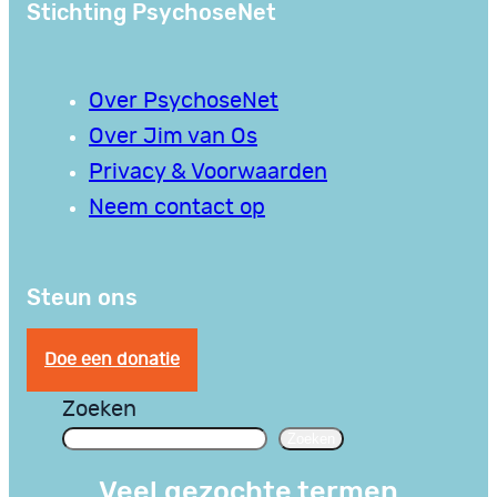
Stichting PsychoseNet
Over PsychoseNet
Over Jim van Os
Privacy & Voorwaarden
Neem contact op
Steun ons
Doe een donatie
Zoeken
Zoeken
Veel gezochte termen