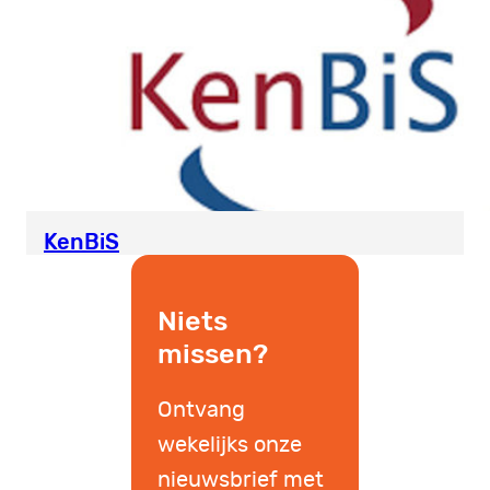
KenBiS
Niets
missen?
Ontvang
wekelijks onze
nieuwsbrief met