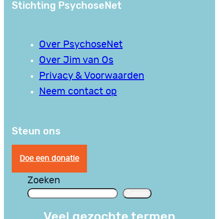
Stichting PsychoseNet
Over PsychoseNet
Over Jim van Os
Privacy & Voorwaarden
Neem contact op
Steun ons
Doe een donatie
Zoeken
Zoeken
Veel gezochte termen