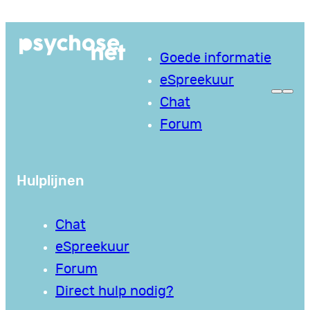
Ga
naar
Goede informatie
de
eSpreekuur
inhoud
Chat
Forum
Hulplijnen
Chat
eSpreekuur
Forum
Direct hulp nodig?