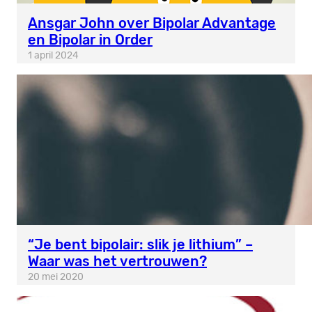
Ansgar John over Bipolar Advantage
en Bipolar in Order
1 april 2024
“Je bent bipolair: slik je lithium” –
Waar was het vertrouwen?
20 mei 2020