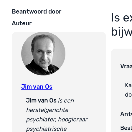
Beantwoord door
Is 
Auteur
bij
Vra
K
Jim van Os
do
Jim van Os
is een
herstelgerichte
Ant
psychiater, hoogleraar
Best
psychiatrische