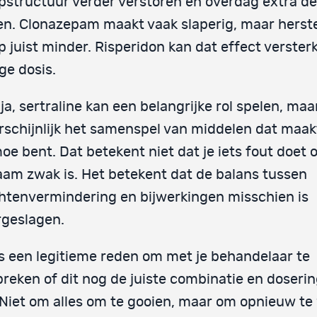
pstructuur verder verstoren en overdag extra 
n. Clonazepam maakt vaak slaperig, maar herst
p juist minder. Risperidon kan dat effect verster
age dosis.
ja, sertraline kan een belangrijke rol spelen, maar
schijnlijk het samenspel van middelen dat maakt
oe bent. Dat betekent niet dat je iets fout doet o
aam zwak is. Het betekent dat de balans tussen
htenvermindering en bijwerkingen misschien is
rgeslagen.
is een legitieme reden om met je behandelaar te
reken of dit nog de juiste combinatie en doserin
 Niet om alles om te gooien, maar om opnieuw t