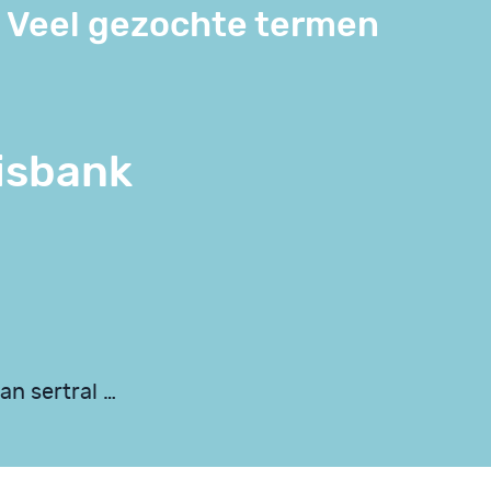
Veel gezochte termen
isbank
an sertral …