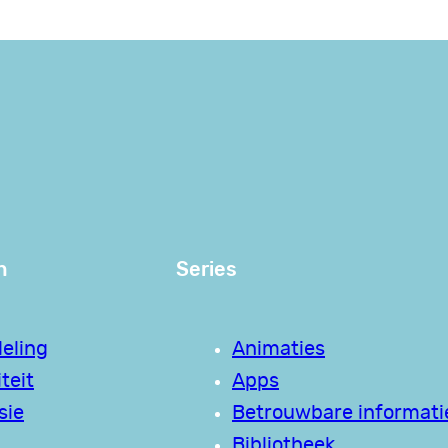
n
Series
eling
Animaties
teit
Apps
sie
Betrouwbare informati
Bibliotheek