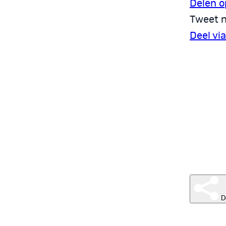
Delen o
Tweet n
Deel vi
D