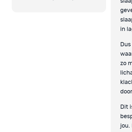
slaa
geve
slaa
in l
Dus 
waar
zo m
lich
klac
doo
Dit 
besp
jou.