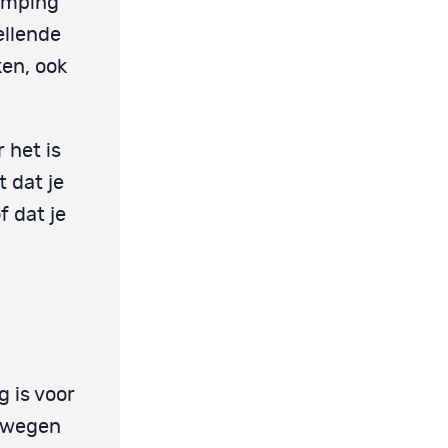
demping
ellende
ken, ook
 het is
 dat je
f dat je
g is voor
e wegen