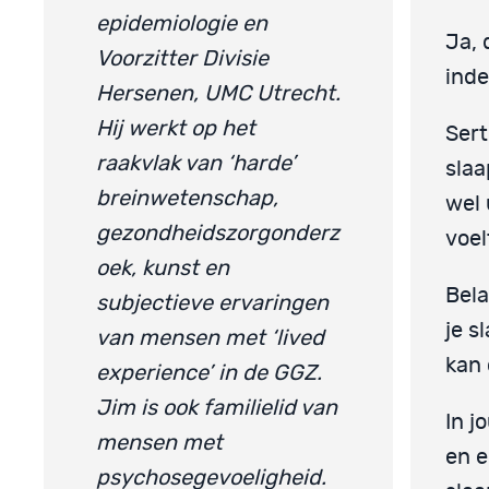
epidemiologie en
Ja, 
Voorzitter Divisie
inde
Hersenen, UMC Utrecht.
Hij werkt op het
Sert
raakvlak van ‘harde’
slaa
breinwetenschap,
wel 
gezondheidszorgonderz
voel
oek, kunst en
Bela
subjectieve ervaringen
je s
van mensen met ‘lived
kan 
experience’ in de GGZ.
Jim is ook familielid van
In j
mensen met
en e
psychosegevoeligheid.