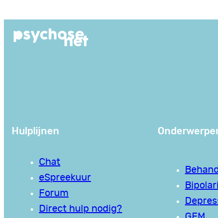
Ga
naar
de
inhoud
Hulplijnen
Onderwerpe
Chat
Behand
eSpreekuur
Bipolari
Forum
Depres
Direct hulp nodig?
GEM