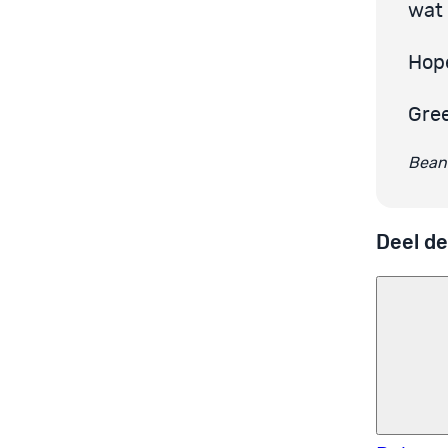
wat 
Hope
Gre
Beant
Deel de