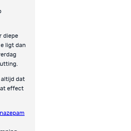
p
r diepe
e ligt dan
Overdag
putting.
altijd dat
at effect
onazepam