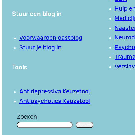
Hulp en
Stuur een blog in
Medici
Naaste
Neurodi
Voorwaarden gastblog
Psycho
Stuur je blog in
Traum
Tools
Verslav
Antidepressiva Keuzetool
Antipsychotica Keuzetool
Zoeken
Zoeken