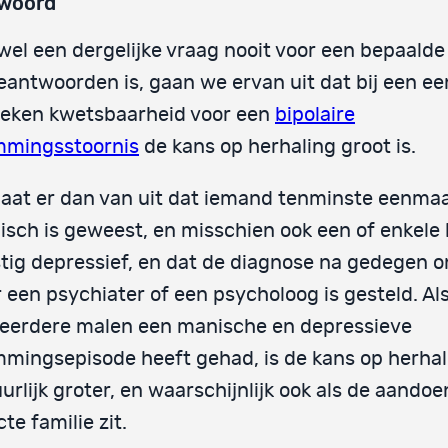
woord
el een dergelijke vraag nooit voor een bepaald
eantwoorden is, gaan we ervan uit dat bij een e
leken kwetsbaarheid voor een
bipolaire
mmingsstoornis
de kans op herhaling groot is.
aat er dan van uit dat iemand tenminste eenmaa
sch is geweest, en misschien ook een of enkele
tig depressief, en dat de diagnose na gedegen 
 een psychiater of een psycholoog is gesteld. A
meerdere malen een manische en depressieve
mingsepisode heeft gehad, is de kans op herhal
urlijk groter, en waarschijnlijk ook als de aandoe
cte familie zit.