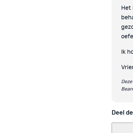
Het 
beha
gezo
oefe
Ik h
Vrie
Deze 
Bean
Deel de