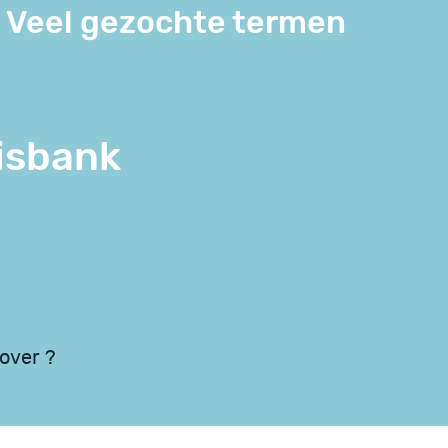
Veel gezochte termen
isbank
 over ?