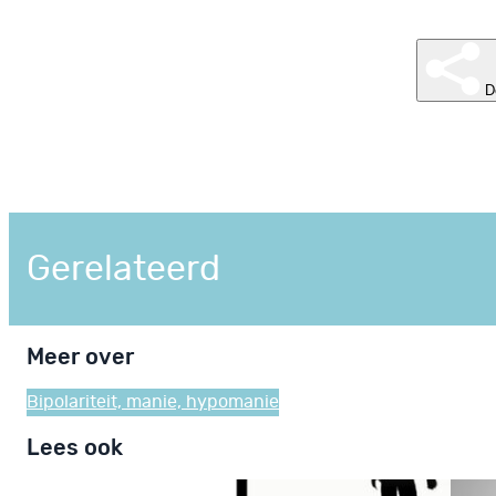
D
Gerelateerd
Meer over
Bipolariteit, manie, hypomanie
Lees ook