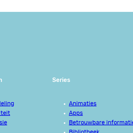
n
Series
eling
Animaties
teit
Apps
sie
Betrouwbare informati
Bibliotheek