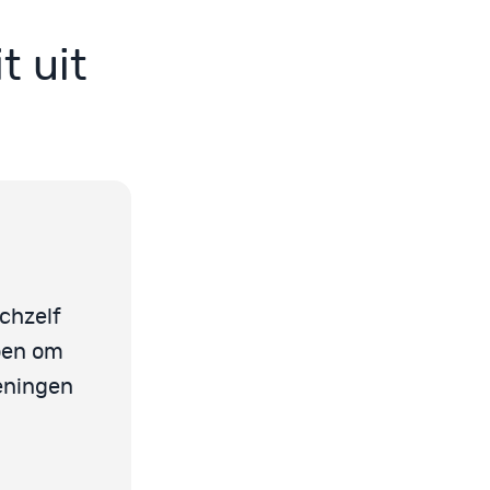
t uit
ichzelf
doen om
feningen