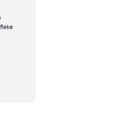
n
fieke