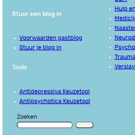
Hulp en
Stuur een blog in
Medici
Naaste
Neurodi
Voorwaarden gastblog
Psycho
Stuur je blog in
Traum
Tools
Verslav
Antidepressiva Keuzetool
Antipsychotica Keuzetool
Zoeken
Zoeken