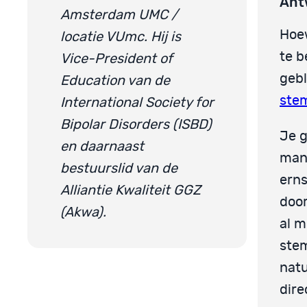
Ant
Amsterdam UMC /
Hoew
locatie VUmc. Hij is
te b
Vice-President of
geb
Education van de
ste
International Society for
Bipolar Disorders (ISBD)
Je g
en daarnaast
mani
bestuurslid van de
erns
Alliantie Kwaliteit GGZ
door
(Akwa).
al 
stem
natu
dire