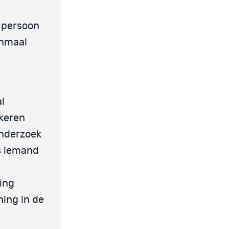
e persoon
enmaal
l
 keren
onderzoek
ls iemand
ing
ning in de