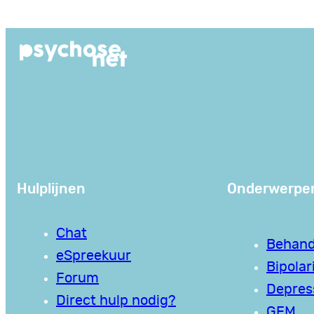
Ga
naar
de
inhoud
Hulplijnen
Onderwerpe
Chat
Behand
eSpreekuur
Bipolari
Forum
Depres
Direct hulp nodig?
GEM