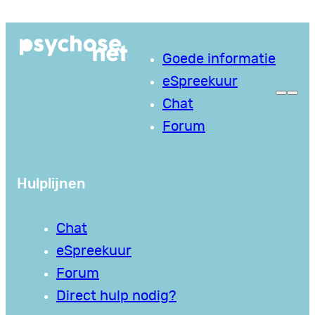
Ga
naar
Goede informatie
de
eSpreekuur
inhoud
Chat
Forum
Hulplijnen
Chat
eSpreekuur
Forum
Direct hulp nodig?