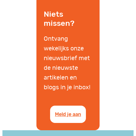
Niets
missen?
Ontvang
wekelijks onze
nieuwsbrief met
de nieuwste
artikelen en
blogs in je inbox!
Meld je aan