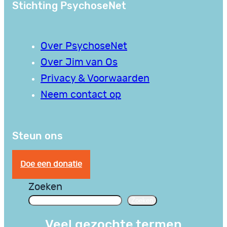
Stichting PsychoseNet
Over PsychoseNet
Over Jim van Os
Privacy & Voorwaarden
Neem contact op
Steun ons
Doe een donatie
Zoeken
Zoeken
Veel gezochte termen