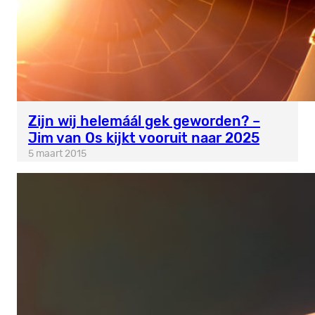
Zijn wij helemáál gek geworden? –
Jim van Os kijkt vooruit naar 2025
5 maart 2015