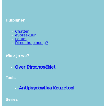
Hulplijnen
Chatten
eSpreekuur
Forum
Direct hulp nodig?
Wie zijn we?
Over PsychoseNet
Over Jim van Os
Tools
Antipsychotica Keuzetool
Antidepressiva Keuzetool
Series