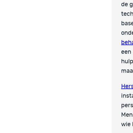
de g
tec
base
onde
beh
een 
hulp
maar
Her
inst
pers
Mens
wie 