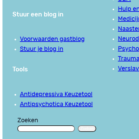
Hulp en
Stuur een blog in
Medici
Naaste
Neurodi
Voorwaarden gastblog
Psycho
Stuur je blog in
Traum
Tools
Verslav
Antidepressiva Keuzetool
Antipsychotica Keuzetool
Zoeken
Zoeken