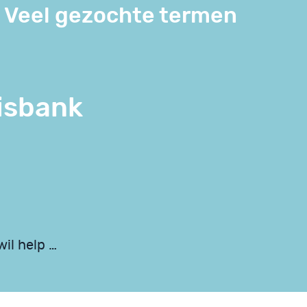
Veel gezochte termen
isbank
wil help …