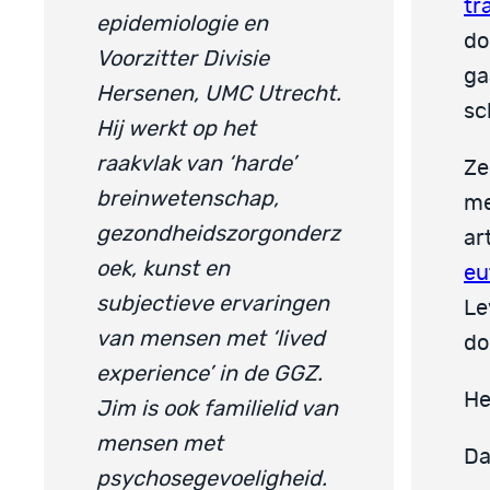
tr
epidemiologie en
do
Voorzitter Divisie
ga
Hersenen, UMC Utrecht.
sc
Hij werkt op het
raakvlak van ‘harde’
Ze
breinwetenschap,
me
gezondheidszorgonderz
ar
oek, kunst en
eu
subjectieve ervaringen
Le
van mensen met ‘lived
do
experience’ in de GGZ.
He
Jim is ook familielid van
mensen met
Da
psychosegevoeligheid.