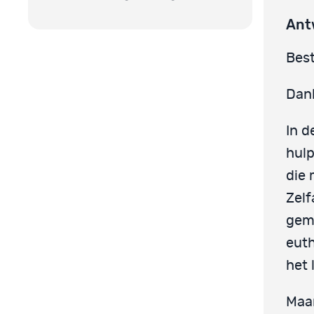
Ant
Best
Dank
In d
hulp
die 
Zelf
gema
euth
het 
Maar