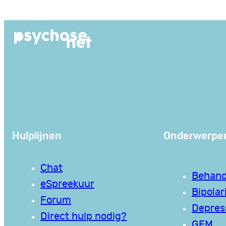
Ga
naar
de
inhoud
Hulplijnen
Onderwerpe
Chat
Behand
eSpreekuur
Bipolari
Forum
Depres
Direct hulp nodig?
GEM