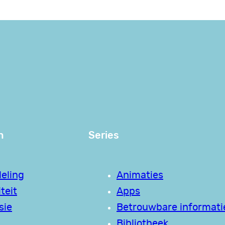
n
Series
eling
Animaties
teit
Apps
sie
Betrouwbare informati
Bibliotheek