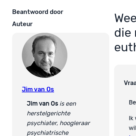
Beantwoord door
Wee
Auteur
die 
eut
Vra
Jim van Os
Be
Jim van Os
is een
herstelgerichte
Ik
psychiater, hoogleraar
wi
psychiatrische