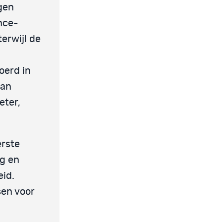
gen
nce-
terwijl de
oerd in
van
eter,
erste
ng en
eid.
sen voor