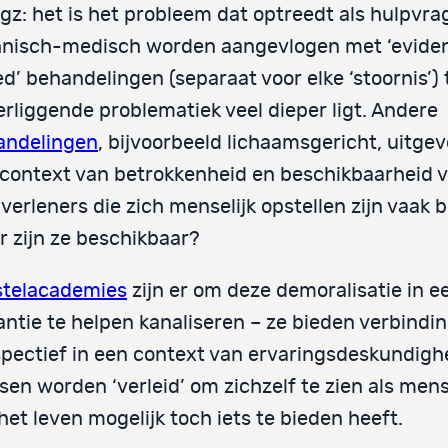
gz: het is het probleem dat optreedt als hulpvra
hnisch-medisch worden aangevlogen met ‘evide
d’ behandelingen (separaat voor elke ‘stoornis’) 
rliggende problematiek veel dieper ligt. Andere
andelingen
, bijvoorbeeld lichaamsgericht, uitgev
context van betrokkenheid en beschikbaarheid 
verleners die zich menselijk opstellen zijn vaak b
 zijn ze beschikbaar?
stelacademies
zijn er om deze demoralisatie in e
antie te helpen kanaliseren – ze bieden verbindi
pectief in een context van ervaringsdeskundigh
en worden ‘verleid’ om zichzelf te zien als men
het leven mogelijk toch iets te bieden heeft.