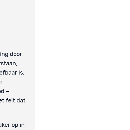
ing door
tstaan,
efbaar is.
r
od –
t feit dat
aker op in