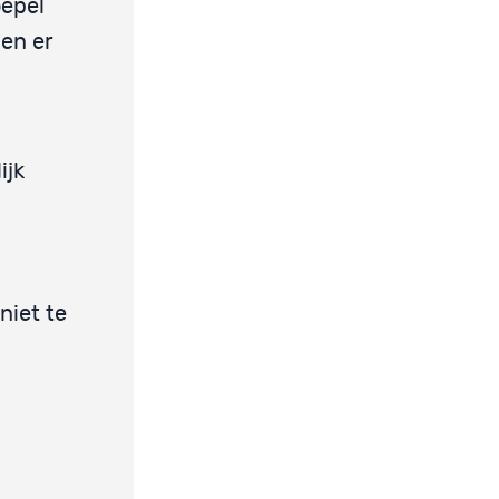
oepel
en er
ijk
niet te