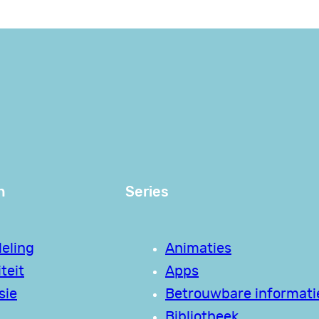
n
Series
eling
Animaties
teit
Apps
sie
Betrouwbare informati
Bibliotheek