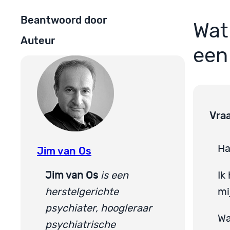
Beantwoord door
Wat
Auteur
een
Vra
Ha
Jim van Os
Jim van Os
is een
Ik
herstelgerichte
mi
psychiater, hoogleraar
Wa
psychiatrische