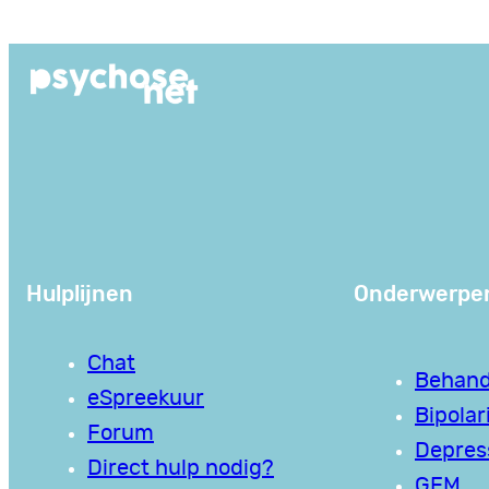
Ga
naar
de
inhoud
Hulplijnen
Onderwerpe
Chat
Behand
eSpreekuur
Bipolari
Forum
Depres
Direct hulp nodig?
GEM