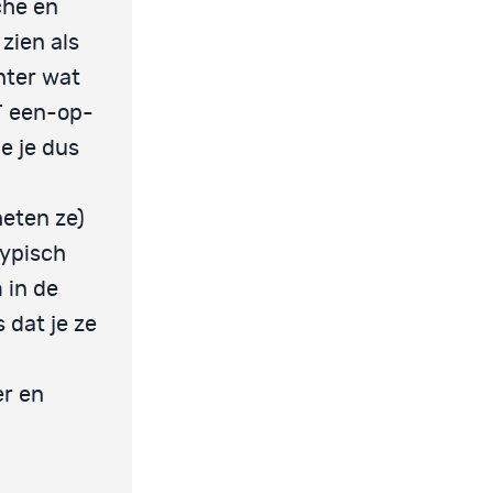
che en
 zien als
hter wat
ET een-op-
e je dus
heten ze)
typisch
 in de
s dat je ze
er en