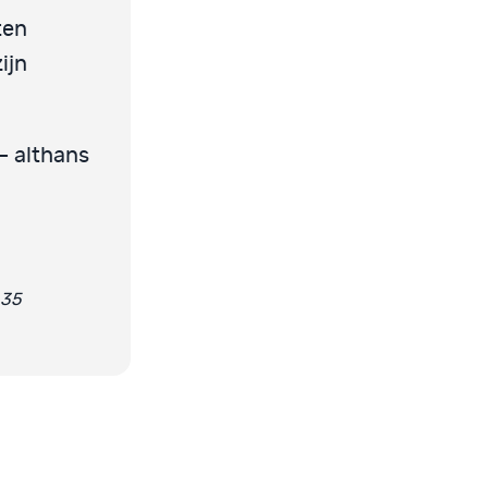
ten
ijn
– althans
-35