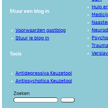
Hulp en
Stuur een blog in
Medici
Naaste
Neurodi
Voorwaarden gastblog
Psycho
Stuur je blog in
Traum
Tools
Verslav
Antidepressiva Keuzetool
Antipsychotica Keuzetool
Zoeken
Zoeken