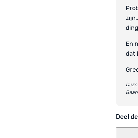
Prob
zijn
ding
En n
dat 
Gre
Deze 
Beant
Deel de