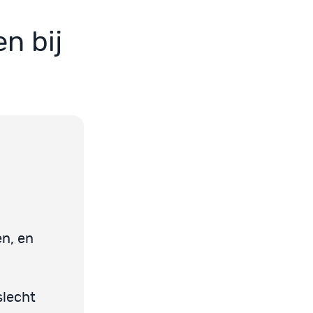
n bij
en, en
slecht