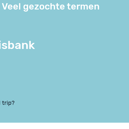
Veel gezochte termen
isbank
 trip?