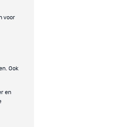
n voor
en. Ook
er en
e