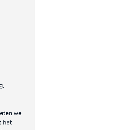
g,
weten we
t het