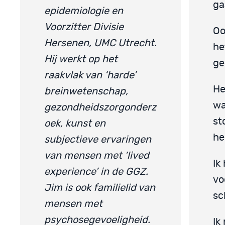
ga
epidemiologie en
Voorzitter Divisie
Oo
Hersenen, UMC Utrecht.
he
Hij werkt op het
ge
raakvlak van ‘harde’
He
breinwetenschap,
wa
gezondheidszorgonderz
st
oek, kunst en
he
subjectieve ervaringen
van mensen met ‘lived
Ik
experience’ in de GGZ.
vo
Jim is ook familielid van
sc
mensen met
psychosegevoeligheid.
Ik