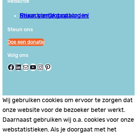
Redactie
Privacy en Voorwaarden
Stuur hier je gastblog in!
Neem contact op
Steun ons
Doe een donatie
Volg ons
Facebook
LinkedIn
E-mail
YouTube
Instagram
Pinterest
Wij gebruiken cookies om ervoor te zorgen dat
onze website voor de bezoeker beter werkt.
Daarnaast gebruiken wij o.a. cookies voor onze
webstatistieken. Als je doorgaat met het