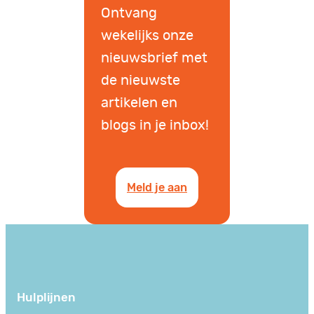
Ontvang
wekelijks onze
nieuwsbrief met
de nieuwste
artikelen en
blogs in je inbox!
Meld je aan
Hulplijnen