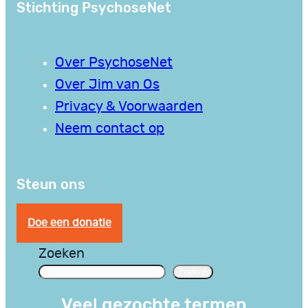
Stichting PsychoseNet
Over PsychoseNet
Over Jim van Os
Privacy & Voorwaarden
Neem contact op
Steun ons
Doe een donatie
Zoeken
Zoeken
Veel gezochte termen