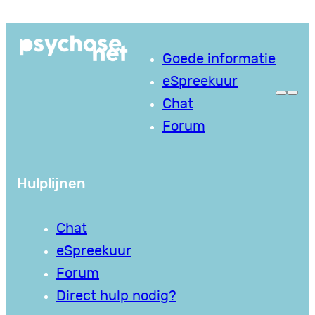
Ga
naar
Goede informatie
de
eSpreekuur
inhoud
Chat
Forum
Hulplijnen
Chat
eSpreekuur
Forum
Direct hulp nodig?