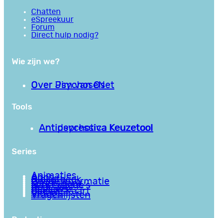
Chatten
eSpreekuur
Forum
Direct hulp nodig?
Wie zijn we?
Over PsychoseNet
Over Jim van Os
Tools
Antipsychotica Keuzetool
Antidepressiva Keuzetool
Series
Animaties
Apps
Bibliotheek
Goede informatie
Kennisbank
Mini college’s
Podcasts
Reviews
Sociale Kaart
Video’s
Vragenlijsten