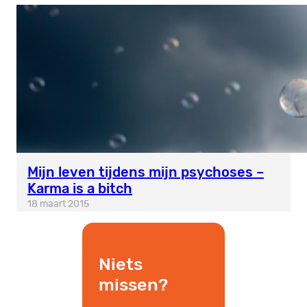
Mijn leven tijdens mijn psychoses –
Karma is a bitch
18 maart 2015
Niets
missen?