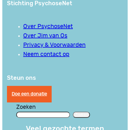
Stichting PsychoseNet
Over PsychoseNet
Over Jim van Os
Privacy & Voorwaarden
Neem contact op
Steun ons
Doe een donatie
Zoeken
Zoeken
Veel gezochte termen