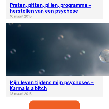
Praten, pitten, pillen, programma –
herstellen van een psychose
10 maart 2015
Mijn leven tijdens mijn psychoses –
Karma is a bitch
18 maart 2015