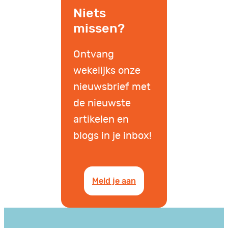
Niets
missen?
Ontvang
wekelijks onze
nieuwsbrief met
de nieuwste
artikelen en
blogs in je inbox!
Meld je aan