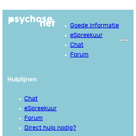
Ga
naar
Goede informatie
de
eSpreekuur
inhoud
Chat
Forum
Hulplijnen
Chat
eSpreekuur
Forum
Direct hulp nodig?