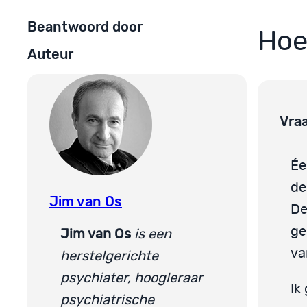
Beantwoord door
Hoe
Auteur
Vra
Ée
de
Jim van Os
De
ge
Jim van Os
is een
va
herstelgerichte
psychiater, hoogleraar
Ik
psychiatrische