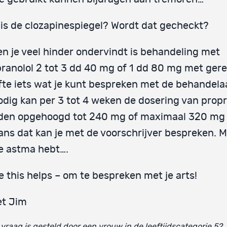
is de clozapinespiegel? Wordt dat gecheckt?
en je veel hinder ondervindt is behandeling met
ranolol 2 tot 3 dd 40 mg of 1 dd 80 mg met ger
fte iets wat je kunt bespreken met de behandela
dig kan per 3 tot 4 weken de dosering van propr
den opgehoogd tot 240 mg of maximaal 320 mg 
ans dat kan je met de voorschrijver bespreken. M
je astma hebt….
 this helps – om te bespreken met je arts!
et Jim
vraag is gesteld door een vrouw in de leeftijdscategorie 52