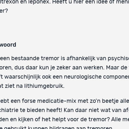
ltrexon en leponex. Heeft u hier een idee of men
er?
woord
een bestaande tremor is afhankelijk van psychi
oren, dus daar kun je zeker aan werken. Maar de
t waarschijnlijk ook een neurologische componen
at ziet na lithiumgebruik.
ebt een forse medicatie-mix met zo’n beetje all
hiatrie te bieden heeft! Kan daar niet wat van 
en en kijken of het helpt voor de tremor? Alle m
je gebruikt kunnen bijdragen aan tremoren…