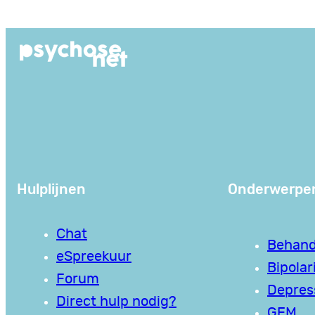
Ga
naar
de
inhoud
Hulplijnen
Onderwerpe
Chat
Behand
eSpreekuur
Bipolari
Forum
Depres
Direct hulp nodig?
GEM