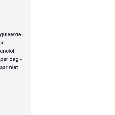
eguleerde
ar.
anolol
per dag –
aar niet