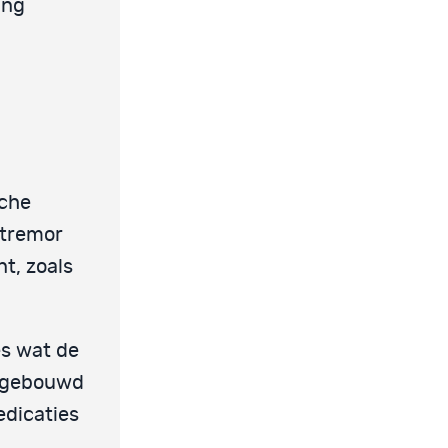
ing
sche
 tremor
t, zoals
es wat de
afgebouwd
edicaties