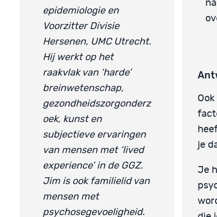
na
epidemiologie en
ov
Voorzitter Divisie
Hersenen, UMC Utrecht.
Hij werkt op het
raakvlak van ‘harde’
Ant
breinwetenschap,
Ook 
gezondheidszorgonderz
fact
oek, kunst en
heef
subjectieve ervaringen
je d
van mensen met ‘lived
experience’ in de GGZ.
Je h
Jim is ook familielid van
psyc
mensen met
word
psychosegevoeligheid.
die 