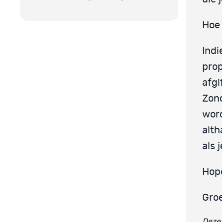
Hoe 
Indi
prop
afgi
Zono
wor
alth
als 
Hope
Gro
Deze 