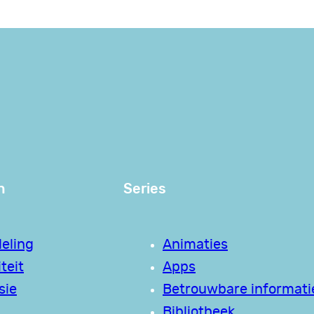
n
Series
eling
Animaties
teit
Apps
sie
Betrouwbare informati
Bibliotheek