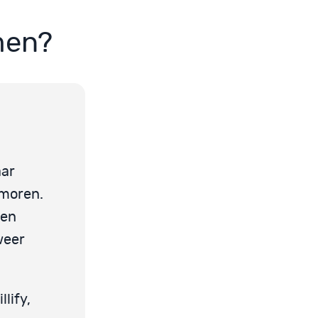
men?
aar
emoren.
 en
weer
lify,