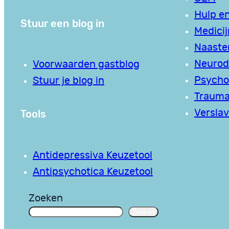
Hulp en
Stuur een blog in
Medici
Naaste
Neurodi
Voorwaarden gastblog
Psycho
Stuur je blog in
Traum
Tools
Verslav
Antidepressiva Keuzetool
Antipsychotica Keuzetool
Zoeken
Zoeken