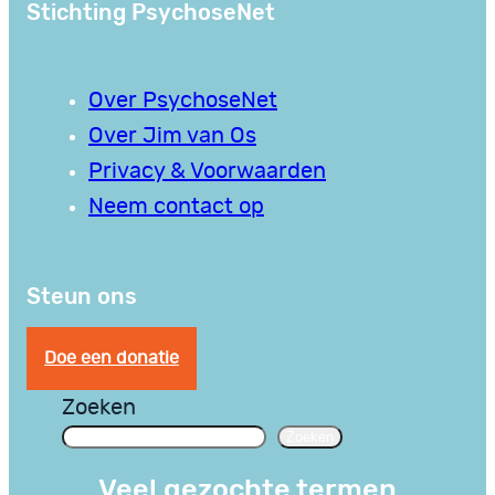
Stichting PsychoseNet
Over PsychoseNet
Over Jim van Os
Privacy & Voorwaarden
Neem contact op
Steun ons
Doe een donatie
Zoeken
Zoeken
Veel gezochte termen