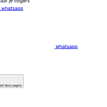
aar je volgers
a whatsapp
Whatsapp
eel deze pagina