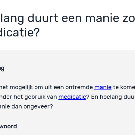
lang duurt een manie z
icatie?
ag
 het mogelijk om uit een ontremde
manie
te kom
nder het gebruik van
medicatie
? En hoelang duur
nie dan ongeveer?
woord