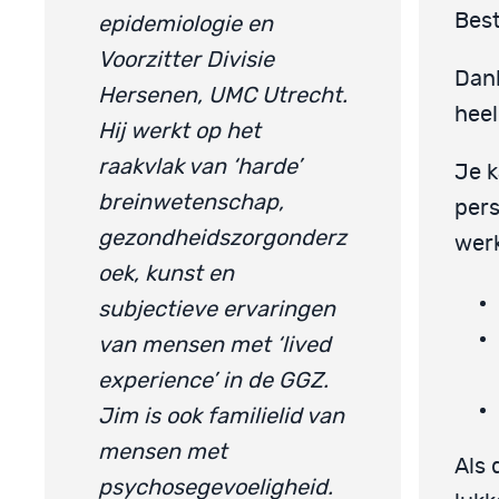
Best
epidemiologie en
Voorzitter Divisie
Dank
Hersenen, UMC Utrecht.
heel
Hij werkt op het
raakvlak van ‘harde’
Je k
breinwetenschap,
pers
gezondheidszorgonderz
werk
oek, kunst en
subjectieve ervaringen
van mensen met ‘lived
experience’ in de GGZ.
Jim is ook familielid van
mensen met
Als 
psychosegevoeligheid.