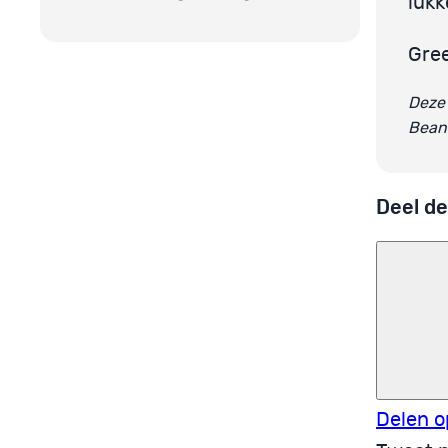
lukk
Gre
Deze 
Bean
Deel de
Delen o