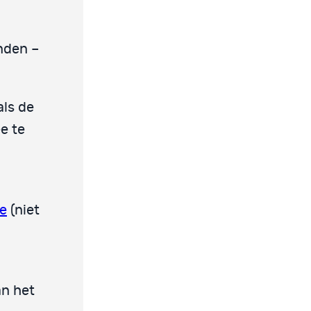
nden –
als de
e te
e
(niet
an het