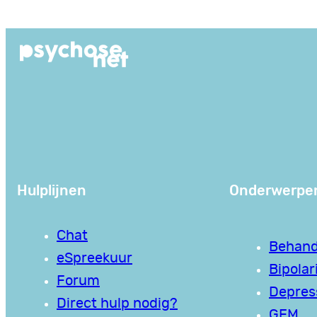
Ga
naar
de
inhoud
Hulplijnen
Onderwerpe
Chat
Behand
eSpreekuur
Bipolari
Forum
Depres
Direct hulp nodig?
GEM