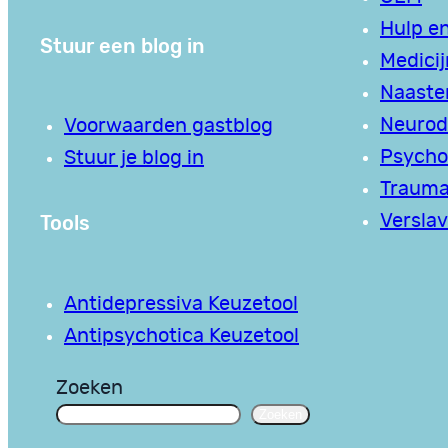
Hulp en
Stuur een blog in
Medici
Naaste
Neurodi
Voorwaarden gastblog
Psycho
Stuur je blog in
Traum
Tools
Verslav
Antidepressiva Keuzetool
Antipsychotica Keuzetool
Zoeken
Zoeken