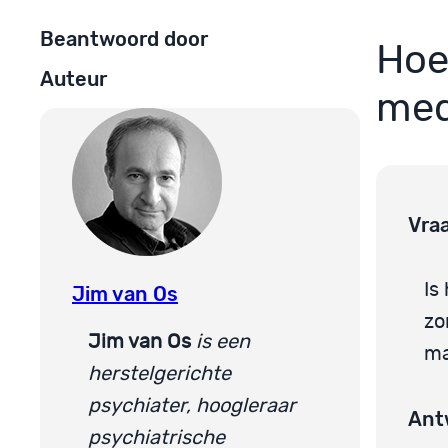
Beantwoord door
Hoe
Auteur
med
Vra
Is
Jim van Os
zo
Jim van Os
is een
ma
herstelgerichte
psychiater, hoogleraar
Ant
psychiatrische