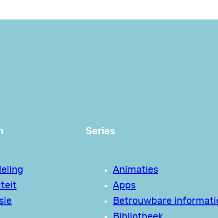
n
Series
eling
Animaties
teit
Apps
sie
Betrouwbare informati
Bibliotheek