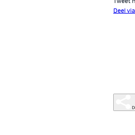
Tweet n
Deel vi
D