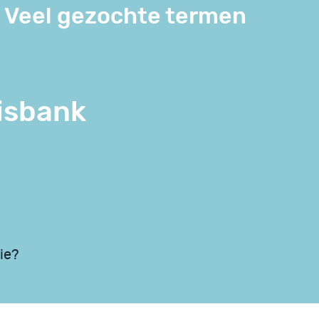
Veel gezochte termen
isbank
ie?