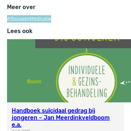
Meer over
Afbouwen
Medicatie
Lees ook
Handboek suïcidaal gedrag bij
jongeren – Jan Meerdinkveldboom
e.a.