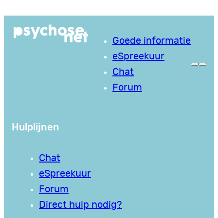
Ga
naar
Goede informatie
de
eSpreekuur
inhoud
Chat
Forum
Hulplijnen
Chat
eSpreekuur
Forum
Direct hulp nodig?