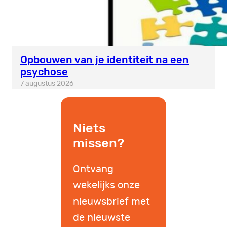
Opbouwen van je identiteit na een
psychose
7 augustus 2026
Niets
missen?
Ontvang
wekelijks onze
nieuwsbrief met
de nieuwste