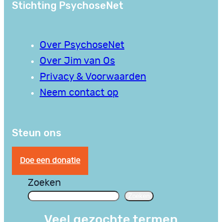
Stichting PsychoseNet
Over PsychoseNet
Over Jim van Os
Privacy & Voorwaarden
Neem contact op
Steun ons
Doe een donatie
Zoeken
Zoeken
Veel gezochte termen