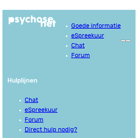
Ga
naar
Goede informatie
de
eSpreekuur
inhoud
Chat
Forum
Hulplijnen
Chat
eSpreekuur
Forum
Direct hulp nodig?