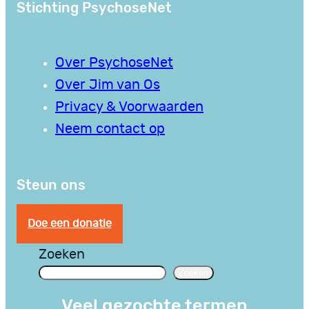
Stichting PsychoseNet
Over PsychoseNet
Over Jim van Os
Privacy & Voorwaarden
Neem contact op
Steun ons
Doe een donatie
Zoeken
Zoeken
Veel gezochte termen