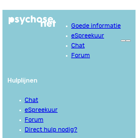
Ga
naar
Goede informatie
de
eSpreekuur
inhoud
Chat
Forum
Hulplijnen
Chat
eSpreekuur
Forum
Direct hulp nodig?