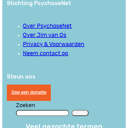
Stichting PsychoseNet
Over PsychoseNet
Over Jim van Os
Privacy & Voorwaarden
Neem contact op
Steun ons
Doe een donatie
Zoeken
Zoeken
Veel gezochte termen