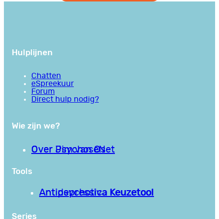
Hulplijnen
Chatten
eSpreekuur
Forum
Direct hulp nodig?
Wie zijn we?
Over PsychoseNet
Over Jim van Os
Tools
Antipsychotica Keuzetool
Antidepressiva Keuzetool
Series