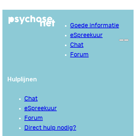
Ga
naar
Goede informatie
de
eSpreekuur
inhoud
Chat
Forum
Hulplijnen
Chat
eSpreekuur
Forum
Direct hulp nodig?