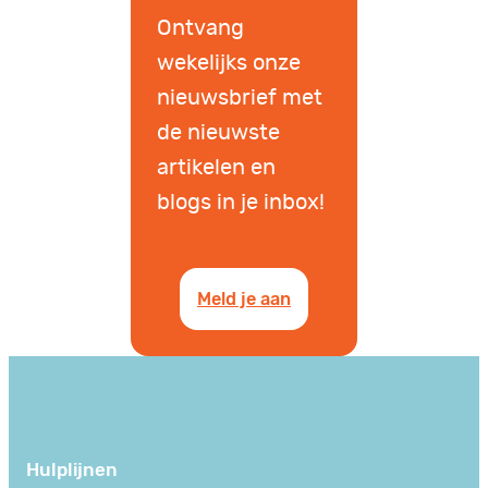
Ontvang
wekelijks onze
nieuwsbrief met
de nieuwste
artikelen en
blogs in je inbox!
Meld je aan
Hulplijnen