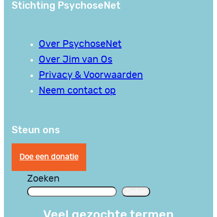
Stichting PsychoseNet
Over PsychoseNet
Over Jim van Os
Privacy & Voorwaarden
Neem contact op
Steun ons
Doe een donatie
Zoeken
Zoeken
Veel gezochte termen