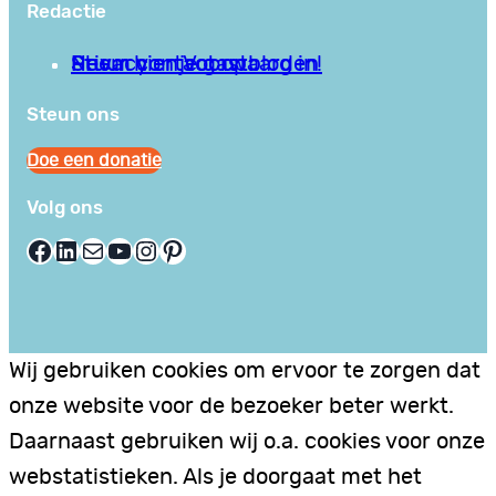
Redactie
Privacy en Voorwaarden
Stuur hier je gastblog in!
Neem contact op
Steun ons
Doe een donatie
Volg ons
Facebook
LinkedIn
E-mail
YouTube
Instagram
Pinterest
Wij gebruiken cookies om ervoor te zorgen dat
onze website voor de bezoeker beter werkt.
Daarnaast gebruiken wij o.a. cookies voor onze
webstatistieken. Als je doorgaat met het