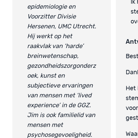
Ik
epidemiologie en
st
Voorzitter Divisie
ov
Hersenen, UMC Utrecht.
Hij werkt op het
Ant
raakvlak van ‘harde’
breinwetenschap,
Best
gezondheidszorgonderz
Dank
oek, kunst en
subjectieve ervaringen
Het 
van mensen met ‘lived
stem
experience’ in de GGZ.
voor
Jim is ook familielid van
gest
mensen met
Waar
psychosegevoeligheid.