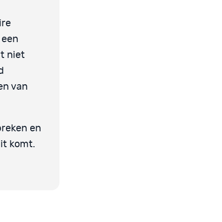
ire
 een
t niet
d
en van
preken en
it komt.