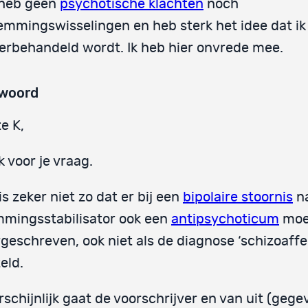
 heb geen
psychotische klachten
noch
emmingswisselingen en heb sterk het idee dat ik
erbehandeld wordt. Ik heb hier onvrede mee.
woord
e K,
 voor je vraag.
is zeker niet zo dat er bij een
bipolaire stoornis
na
mingsstabilisator ook een
antipsychoticum
moe
geschreven, ook niet als de diagnose ‘schizoaffec
eld.
schijnlijk gaat de voorschrijver en van uit (gege