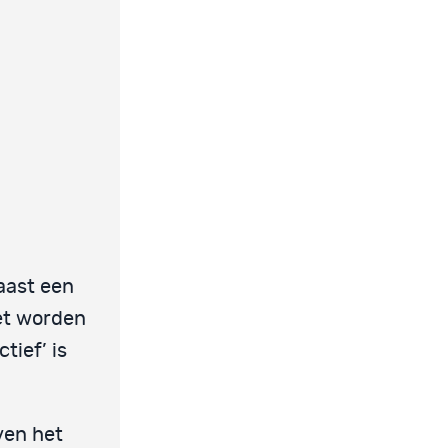
ast een
t worden
tief’ is
ven het