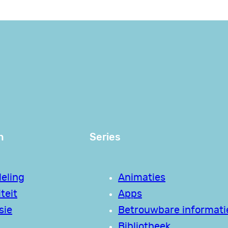
n
Series
eling
Animaties
teit
Apps
sie
Betrouwbare informati
Bibliotheek