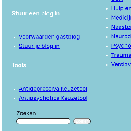
Hulp en
Stuur een blog in
Medici
Naaste
Neurodi
Voorwaarden gastblog
Psycho
Stuur je blog in
Traum
Tools
Verslav
Antidepressiva Keuzetool
Antipsychotica Keuzetool
Zoeken
Zoeken