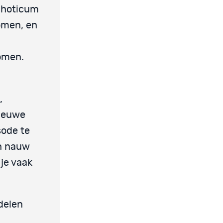
ychoticum
omen, en
komen.
,
nieuwe
sode te
jn nauw
je vaak
delen