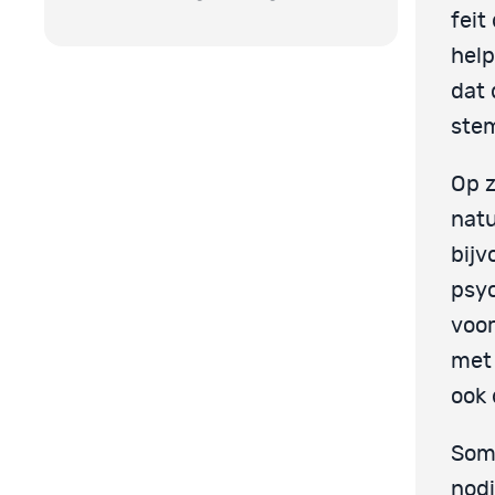
feit
help
dat 
ste
Op z
natu
bijv
psyc
voor
met 
ook 
Soms
nodi