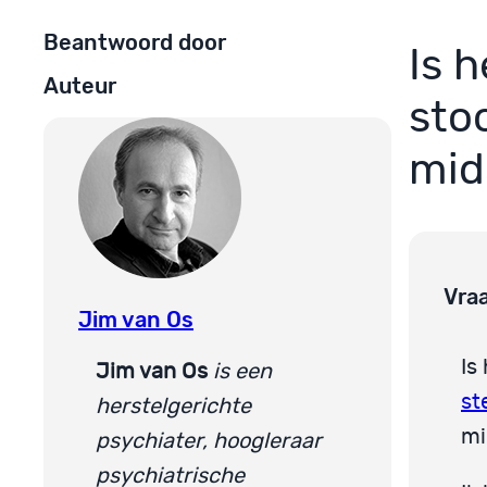
Beantwoord door
Is h
Auteur
sto
mid
Vra
Jim van Os
Is
Jim van Os
is een
st
herstelgerichte
mi
psychiater, hoogleraar
psychiatrische