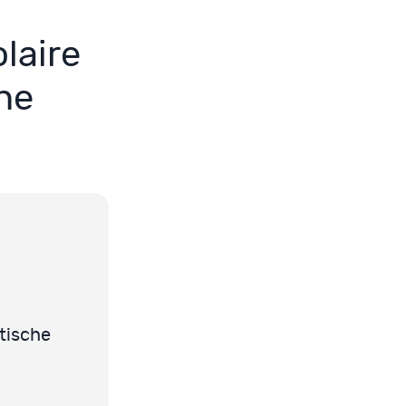
olaire
he
tische