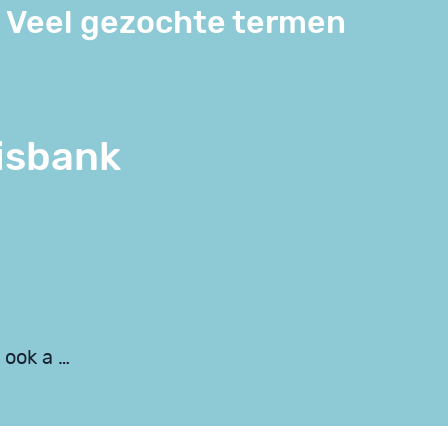
Veel gezochte termen
isbank
s ook a …