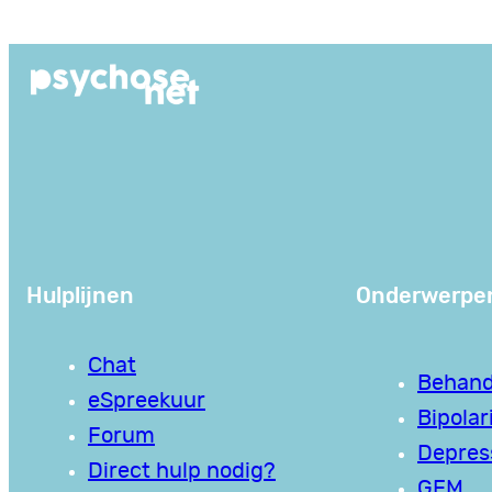
Ga
naar
de
inhoud
Hulplijnen
Onderwerpe
Chat
Behand
eSpreekuur
Bipolari
Forum
Depres
Direct hulp nodig?
GEM