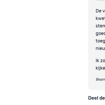
De v
kwet
stem
goed
toeg
nie
Ik z
kijk
Beant
Deel de