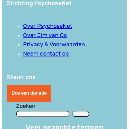
Stichting PsychoseNet
Over PsychoseNet
Over Jim van Os
Privacy & Voorwaarden
Neem contact op
Steun ons
Doe een donatie
Zoeken
Zoeken
Veel gezochte termen