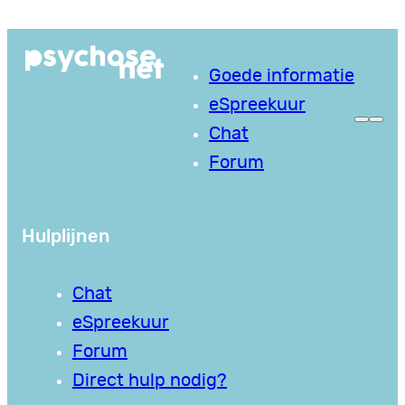
Ga
naar
Goede informatie
de
eSpreekuur
inhoud
Chat
Forum
Hulplijnen
Chat
eSpreekuur
Forum
Direct hulp nodig?