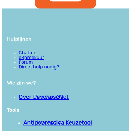
Hulplijnen
Chatten
eSpreekuur
Forum
Direct hulp nodig?
Wie zijn we?
Over PsychoseNet
Over Jim van Os
Tools
Antipsychotica Keuzetool
Antidepressiva Keuzetool