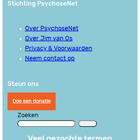
Stichting PsychoseNet
Over PsychoseNet
Over Jim van Os
Privacy & Voorwaarden
Neem contact op
Steun ons
Doe een donatie
Zoeken
Zoeken
Veel gezochte termen