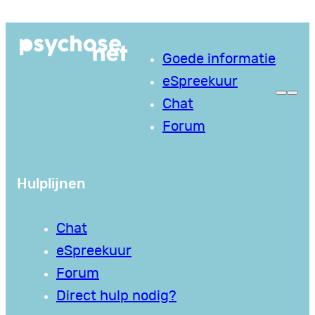
Ga
naar
Goede informatie
de
eSpreekuur
inhoud
Chat
Forum
Hulplijnen
Chat
eSpreekuur
Forum
Direct hulp nodig?