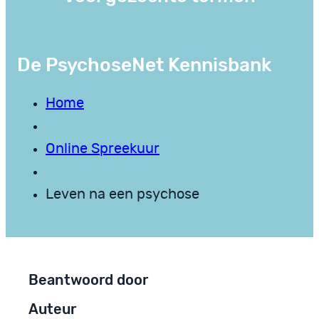
De PsychoseNet Kennisbank
Home
Online Spreekuur
Leven na een psychose
Beantwoord door
Auteur