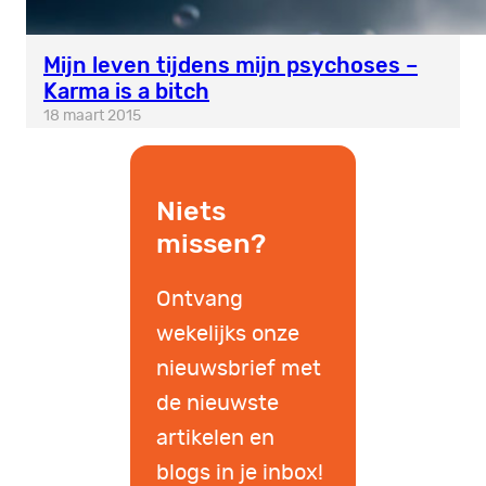
Mijn leven tijdens mijn psychoses –
Karma is a bitch
18 maart 2015
Niets
missen?
Ontvang
wekelijks onze
nieuwsbrief met
de nieuwste
artikelen en
blogs in je inbox!