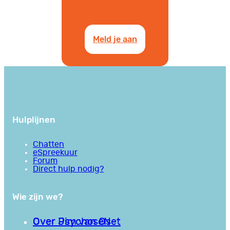
Meld je aan
Hulplijnen
Chatten
eSpreekuur
Forum
Direct hulp nodig?
Wie zijn we?
Over PsychoseNet
Over Jim van Os