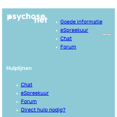
Ga
naar
Goede informatie
de
eSpreekuur
inhoud
Chat
Forum
Hulplijnen
Chat
eSpreekuur
Forum
Direct hulp nodig?