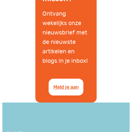
Ontvang
wekelijks onze
nieuwsbrief met
de nieuwste
artikelen en
blogs in je inbox!
Meld je aan