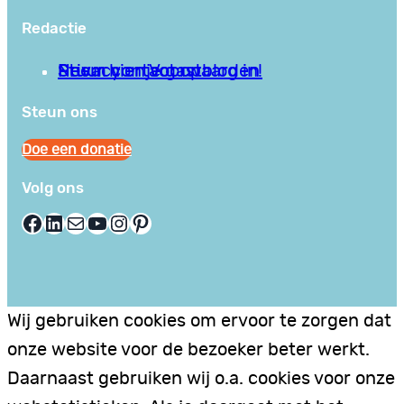
Redactie
Privacy en Voorwaarden
Stuur hier je gastblog in!
Neem contact op
Steun ons
Doe een donatie
Volg ons
Facebook
LinkedIn
E-mail
YouTube
Instagram
Pinterest
Wij gebruiken cookies om ervoor te zorgen dat
onze website voor de bezoeker beter werkt.
Daarnaast gebruiken wij o.a. cookies voor onze