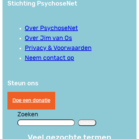
Stichting PsychoseNet
Over PsychoseNet
Over Jim van Os
Privacy & Voorwaarden
Neem contact op
Steun ons
Doe een donatie
Zoeken
Zoeken
Veel gezochte termen