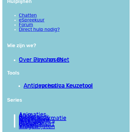
Hulplijnen
Chatten
eSpreekuur
Forum
Direct hulp nodig?
Wie zijn we?
Over PsychoseNet
Over Jim van Os
Tools
Antipsychotica Keuzetool
Antidepressiva Keuzetool
Series
Animaties
Apps
Bibliotheek
Goede informatie
Kennisbank
Mini college’s
Podcasts
Reviews
Sociale Kaart
Video’s
Vragenlijsten