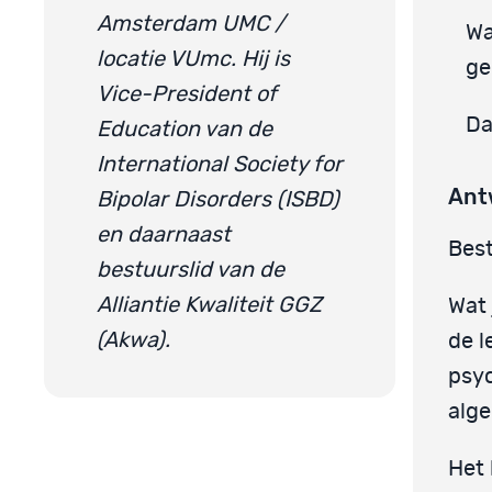
Amsterdam UMC /
Wa
locatie VUmc. Hij is
ge
Vice-President of
Da
Education van de
International Society for
Ant
Bipolar Disorders (ISBD)
en daarnaast
Best
bestuurslid van de
Alliantie Kwaliteit GGZ
Wat 
(Akwa).
de 
psyc
alge
Het 