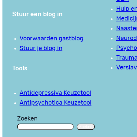
Hulp en
Stuur een blog in
Medici
Naaste
Neurodi
Voorwaarden gastblog
Psycho
Stuur je blog in
Traum
Tools
Verslav
Antidepressiva Keuzetool
Antipsychotica Keuzetool
Zoeken
Zoeken