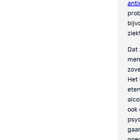
ant
prob
bijv
ziek
Dat 
mens
zove
Het 
eten
alco
ook
psyc
gaan
goed