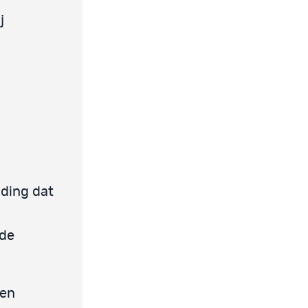
j
nding dat
 de
een