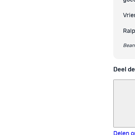
Vrie
Ral
Beant
Deel de
Delen o