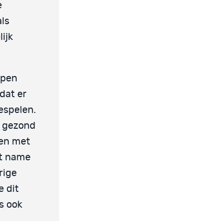
e
als
ijk
epen
dat er
espelen.
, gezond
gen met
et name
rige
e dit
s ook