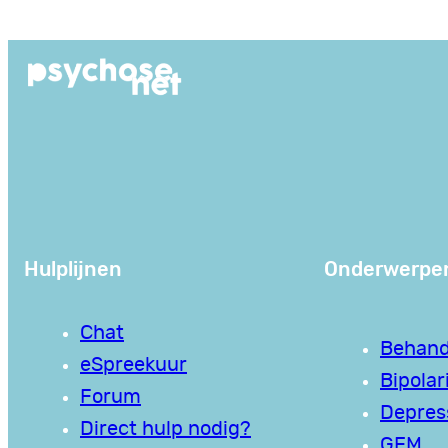
Ga
naar
de
inhoud
Hulplijnen
Onderwerpe
Chat
Behand
eSpreekuur
Bipolari
Forum
Depres
Direct hulp nodig?
GEM