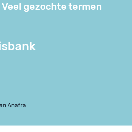
Veel gezochte termen
isbank
van Anafra …