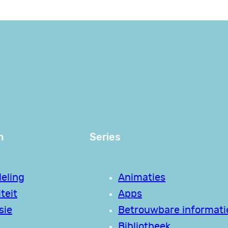
n
Series
eling
Animaties
teit
Apps
sie
Betrouwbare informati
Bibliotheek