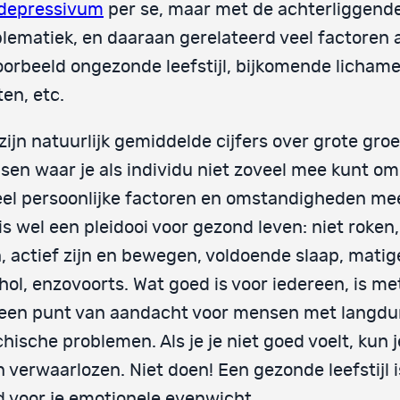
idepressivum
per se, maar met de achterliggend
lematiek, en daaraan gerelateerd veel factoren 
oorbeeld ongezonde leefstijl, bijkomende lichamel
ten, etc.
zijn natuurlijk gemiddelde cijfers over grote gro
en waar je als individu niet zoveel mee kunt om
el persoonlijke factoren en omstandigheden me
is wel een pleidooi voor gezond leven: niet roken
, actief zijn en bewegen, voldoende slaap, mati
hol, enzovoorts. Wat goed is voor iedereen, is m
 een punt van aandacht voor mensen met langdu
hische problemen. Als je je niet goed voelt, kun j
 verwaarlozen. Niet doen! Een gezonde leefstijl i
 voor je emotionele evenwicht.